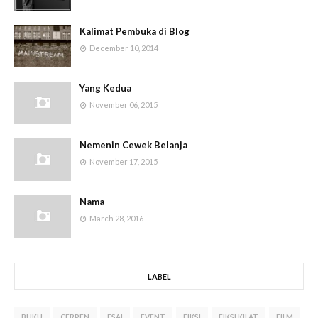
Kalimat Pembuka di Blog
December 10, 2014
Yang Kedua
November 06, 2015
Nemenin Cewek Belanja
November 17, 2015
Nama
March 28, 2016
LABEL
BUKU
CERPEN
ESAI
EVENT
FIKSI
FIKSI KILAT
FILM