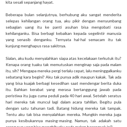
kita sesali sepanjang hayat.
Beberapa bulan selanjutnya, berhubung aku sangat menderita
selepas kehilangan orang tua, aku pikir dengan menyumbang
sebagian uang itu ke panti asuhan bisa mengobati rasa
kehilanganku. Bisa berbagi kebaikan kepada segelintir manusia
yang senasib denganku. Ternyata hal-hal semacam itu tak
kunjung menghapus rasa sakitnya.
Sialan, aku kudu menyalahkan siapa atas kecelakaan terkutuk itu?
Kenapa orang tuaku tak memutuskan menginap saja pada malam
itu, sih? Mengapa mereka pergi terlalu cepat, lalu meninggalkanku
sebatang kara begini? Aku tak punya adik maupun kakak. Tak ada
yang bisa kuajak berbagi kesedihan saat mendengar berita duka
itu. Bahkan kerabat yang merasa bertanggung jawab pada
peristiwa itu juga cuma peduli pada 40 hari awal. Setelah seratus
hari mereka tak muncul lagi dalam acara tahlilan. Begitu pula
dengan satu tahunan tadi. Batang hidung mereka tak tampak.
Tentu aku tak bisa menyalahkan mereka. Mungkin mereka juga
punya kesibukannya masing-masing. Namun, tak adakah satu
orang pun yang bisa menghiburku pada malam berengsek ini?