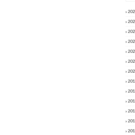
20
20
20
20
20
20
20
20
20
20
20
20
20