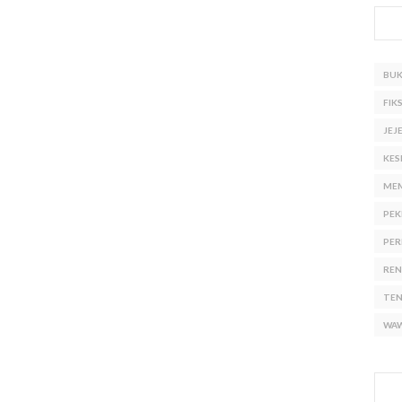
BU
FIKS
JEJ
KES
ME
PEK
PER
RE
TE
WA