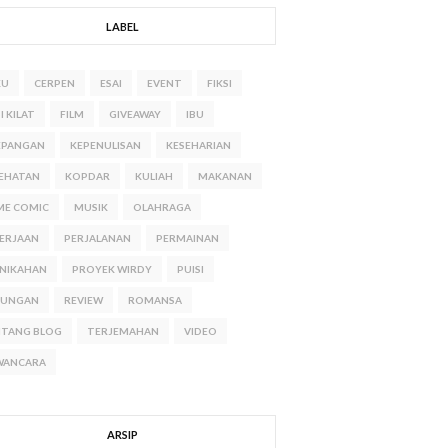
LABEL
KU
CERPEN
ESAI
EVENT
FIKSI
I KILAT
FILM
GIVEAWAY
IBU
EPANGAN
KEPENULISAN
KESEHARIAN
EHATAN
KOPDAR
KULIAH
MAKANAN
ME COMIC
MUSIK
OLAHRAGA
ERJAAN
PERJALANAN
PERMAINAN
NIKAHAN
PROYEK WIRDY
PUISI
NUNGAN
REVIEW
ROMANSA
NTANG BLOG
TERJEMAHAN
VIDEO
WANCARA
ARSIP