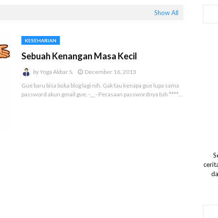
Show All
KESEHARIAN
Sebuah Kenangan Masa Kecil
by
Yoga Akbar S.
December 16, 2013
Gue baru bisa buka blog lagi nih. Gak tau kenapa gue lupa sama
password akun gmail gue. -__- Perasaan passwordnya tuh ****…
S
ceri
da