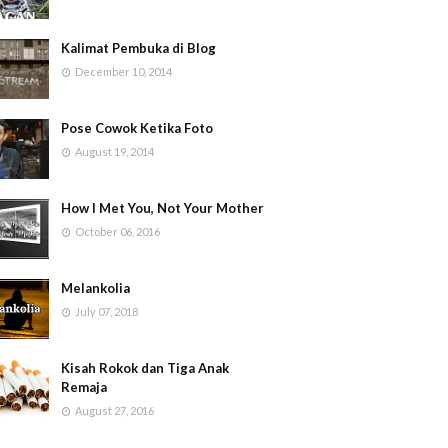
Kalimat Pembuka di Blog
December 10, 2014
Pose Cowok Ketika Foto
August 19, 2014
How I Met You, Not Your Mother
October 06, 2016
Melankolia
July 07, 2018
Kisah Rokok dan Tiga Anak
Remaja
August 27, 2016