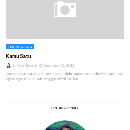
TENTANG BLOG
Kamu Satu
by
Yoga Akbar S.
December 22, 2012
Cuma ngopas dari catetan pesbuk gue. dulu banget pas masih SMK, gue suka
ngasal ngasal nulis.. Ada yang gue ambil dari kut…
TENTANG PENULIS