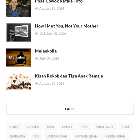
Pose Cowok Ketika Foto
August 19, 2014
How I Met You, Not Your Mother
October 06, 2016
Melankolia
July 07, 2018
Kisah Rokok dan Tiga Anak Remaja
August 27, 2016
LABEL
BUKU
CERPEN
ESAI
EVENT
FIKSI
FIKSI KILAT
FILM
GIVEAWAY
IBU
JEJEPANGAN
KEPENULISAN
KESEHARIAN