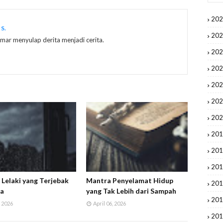
20
S.
20
ar menyulap derita menjadi cerita.
20
20
20
20
20
20
20
20
i Lelaki yang Terjebak
Mantra Penyelamat Hidup
20
ia
yang Tak Lebih dari Sampah
20
 2026
April 06, 2026
20