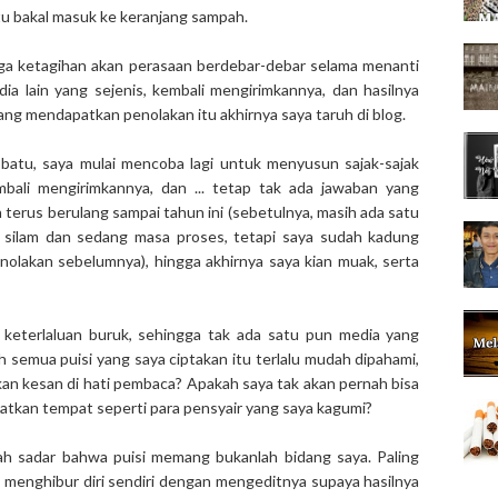
 itu bakal masuk ke keranjang sampah.
uga ketagihan akan perasaan berdebar-debar selama menanti
ia lain yang sejenis, kembali mengirimkannya, dan hasilnya
ng mendapatkan penolakan itu akhirnya saya taruh di blog.
atu, saya mulai mencoba lagi untuk menyusun sajak-sajak
bali mengirimkannya, dan ... tetap tak ada jawaban yang
erus berulang sampai tahun ini (sebetulnya, masih ada satu
 silam dan sedang masa proses, tetapi saya sudah kadung
nolakan sebelumnya), hingga akhirnya saya kian muak, serta
u keterlaluan buruk, sehingga tak ada satu pun media yang
emua puisi yang saya ciptakan itu terlalu mudah dipahami,
kan kesan di hati pembaca? Apakah saya tak akan pernah bisa
patkan tempat seperti para pensyair yang saya kagumi?
dah sadar bahwa puisi memang bukanlah bidang saya. Paling
isa menghibur diri sendiri dengan mengeditnya supaya hasilnya