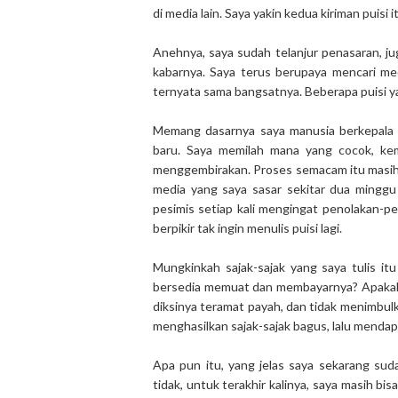
di media lain. Saya yakin kedua kiriman puisi
Anehnya, saya sudah telanjur penasaran, j
kabarnya. Saya terus berupaya mencari med
ternyata sama bangsatnya. Beberapa puisi ya
Memang dasarnya saya manusia berkepala b
baru. Saya memilah mana yang cocok, kem
menggembirakan. Proses semacam itu masih t
media yang saya sasar sekitar dua minggu
pesimis setiap kali mengingat penolakan-pe
berpikir tak ingin menulis puisi lagi.
Mungkinkah sajak-sajak yang saya tulis it
bersedia memuat dan membayarnya? Apakah s
diksinya teramat payah, dan tidak menimbul
menghasilkan sajak-sajak bagus, lalu menda
Apa pun itu, yang jelas saya sekarang su
tidak, untuk terakhir kalinya, saya masih b