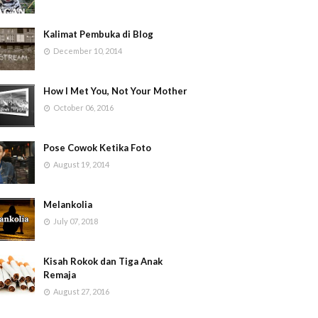
Kalimat Pembuka di Blog
December 10, 2014
How I Met You, Not Your Mother
October 06, 2016
Pose Cowok Ketika Foto
August 19, 2014
Melankolia
July 07, 2018
Kisah Rokok dan Tiga Anak
Remaja
August 27, 2016