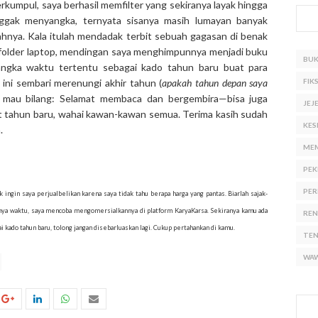
terkumpul, saya berhasil memfilter yang sekiranya layak hingga
enggak menyangka, ternyata sisanya masih lumayan banyak
ya. Kala itulah mendadak terbit sebuah gagasan di benak
r di folder laptop, mendingan saya menghimpunnya menjadi buku
BU
jangka waktu tertentu sebagai kado tahun baru buat para
ini sembari merenungi akhir tahun (
apakah tahun depan saya
FIKS
 mau bilang: Selamat membaca dan bergembira—bisa juga
JEJ
at tahun baru, wahai kawan-kawan semua. Terima kasih sudah
KES
.
ME
PEK
PER
k ingin saya perjualbelikan karena saya tidak tahu berapa harga yang pantas. Biarlah sajak-
alannya waktu, saya mencoba mengomersialkannya di platform KaryaKarsa. Sekiranya kamu ada
RE
i kado tahun baru, tolong jangan disebarluaskan lagi. Cukup pertahankan di kamu.
TE
WA