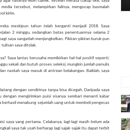
 agar hasilnya lebih ciamik. Setelah merasa cukup oke, saya
 media tersebut, melampirkan failnya, mengucap basmalah
ol kirim.
ereka meskipun tahun telah berganti menjadi 2018. Saya
erjalan 2 minggu, sedangkan batas penentuannya selama 2
agi saya sangatlah menjengkelkan. Pikiran-pikiran buruk pun
tulisan saya ditolak.
a? Saya lantas berusaha memikirkan hal-hal positif seperti;
nggu sekali dan butuh proses seleksi, mungkin jumlah penulis
an naskah saya masuk di antrean belakangan. Baiklah, saya
datang dengan sendirinya tanpa bisa dicegah. Daripada saya
itu dengan mengirimkan puisi sisanya sembari menanti kabar
rnya berhasil menabung sejumlah uang untuk membeli pengecas
isi saya yang pertama. Celakanya, lagi-lagi masih belum ada
ngkali saya tak usah berharap lagi sajak-sajak itu dapat terbit