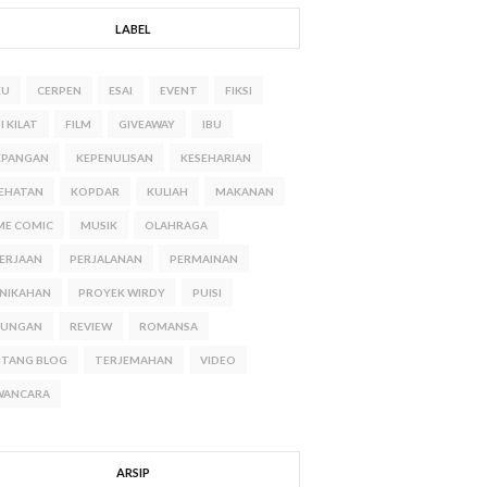
LABEL
KU
CERPEN
ESAI
EVENT
FIKSI
I KILAT
FILM
GIVEAWAY
IBU
EPANGAN
KEPENULISAN
KESEHARIAN
EHATAN
KOPDAR
KULIAH
MAKANAN
ME COMIC
MUSIK
OLAHRAGA
ERJAAN
PERJALANAN
PERMAINAN
NIKAHAN
PROYEK WIRDY
PUISI
NUNGAN
REVIEW
ROMANSA
NTANG BLOG
TERJEMAHAN
VIDEO
WANCARA
ARSIP