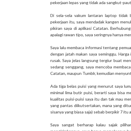
pekerjaan lepas yang tidak ada sangkut-pau
Di sela-sela vakum lantaran laptop tidak
pekerjaan itu, saya mendadak kangen menuli
pikiran saya di aplikasi Catatan. Berhubun
apalagi rawan tipo, saya seringnya hanya me
Saya lalu membaca informasi tentang pemuat
dengan jatah makan saya seminggu. Harga 
rusak. Saya jelas langsung tergiur buat meng
sedang senggang, saya mencoba membaca ula
Catatan, maupun Tumblr, kemudian menyun
Ada tiga belas puisi yang menurut saya lum
minimal lima butir puisi, berarti saya bisa
kualitas puisi-puisi saya itu dan tak mau m
yang pantas diikutsertakan, mana yang ditun
sisanya yang biasa saja) sebab berpikir 7 it
Saya sangat berharap kalau sajak piliha