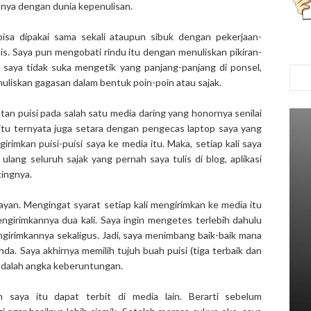
tnya dengan dunia kepenulisan.
 bisa dipakai sama sekali ataupun sibuk dengan pekerjaan-
s. Saya pun mengobati rindu itu dengan menuliskan pikiran-
g saya tidak suka mengetik yang panjang-panjang di ponsel,
nuliskan gagasan dalam bentuk poin-poin atau sajak.
an puisi pada salah satu media daring yang honornya senilai
itu ternyata juga setara dengan pengecas laptop saya yang
irimkan puisi-puisi saya ke media itu. Maka, setiap kali saya
ng seluruh sajak yang pernah saya tulis di blog, aplikasi
tingnya.
ayan. Mengingat syarat setiap kali mengirimkan ke media itu
 mengirimkannya dua kali. Saya ingin mengetes terlebih dahulu
engirimkannya sekaligus. Jadi, saya menimbang baik-baik mana
da. Saya akhirnya memilih tujuh buah puisi (tiga terbaik dan
u adalah angka keberuntungan.
n saya itu dapat terbit di media lain. Berarti sebelum