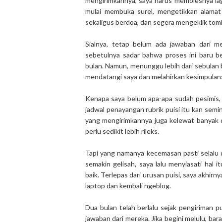
mengirimkannya, saya harus memolesnya lagi
mulai membuka surel, mengetikkan alamat
sekaligus berdoa, dan segera mengeklik tomb
Sialnya, tetap belum ada jawaban dari m
sebetulnya sadar bahwa proses ini baru b
bulan. Namun, menunggu lebih dari sebulan b
mendatangi saya dan melahirkan kesimpulan: 
Kenapa saya belum apa-apa sudah pesimis, y
jadwal penayangan rubrik puisi itu kan semi
yang mengirimkannya juga kelewat banyak d
perlu sedikit lebih rileks.
Tapi yang namanya kecemasan pasti selalu 
semakin gelisah, saya lalu menyiasati hal 
baik. Terlepas dari urusan puisi, saya akhi
laptop dan kembali ngeblog.
Dua bulan telah berlalu sejak pengiriman pu
jawaban dari mereka. Jika begini melulu, bara