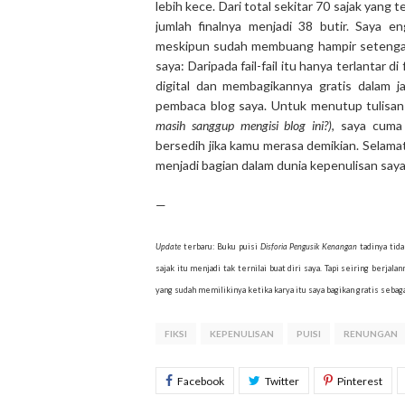
lebih kece. Dari total sekitar 70 sajak yang 
jumlah finalnya menjadi 38 butir. Saya 
meskipun sudah membuang hampir setengahn
saya: Daripada fail-fail itu hanya terlanta
digital dan membagikannya gratis dalam 
pembaca blog saya. Untuk menutup tulisan 
masih sanggup mengisi blog ini?)
, saya cuma
bersedih jika kamu merasa demikian. Selam
menjadi bagian dalam dunia kepenulisan saya
—
Update
terbaru: Buku puisi
Disforia Pengusik Kenangan
tadinya tida
sajak itu menjadi tak ternilai buat diri saya. Tapi seiring berj
yang sudah memilikinya ketika karya itu saya bagikan gratis sebaga
FIKSI
KEPENULISAN
PUISI
RENUNGAN