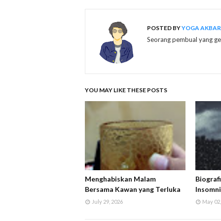
POSTED BY
YOGA AKBAR 
Seorang pembual yang gem
YOU MAY LIKE THESE POSTS
Menghabiskan Malam
Biograf
Bersama Kawan yang Terluka
Insomn
July 29, 2026
May 02,