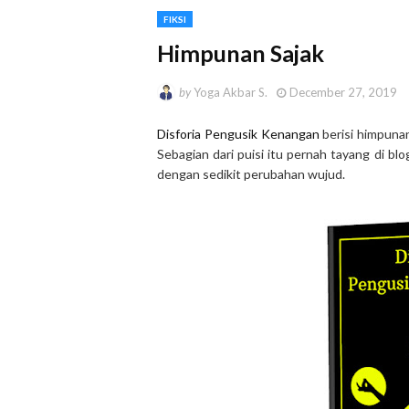
FIKSI
Himpunan Sajak
by
Yoga Akbar S.
December 27, 2019
Disforia Pengusik Kenangan
berisi himpunan
Sebagian dari puisi itu pernah tayang di bl
dengan sedikit perubahan wujud.