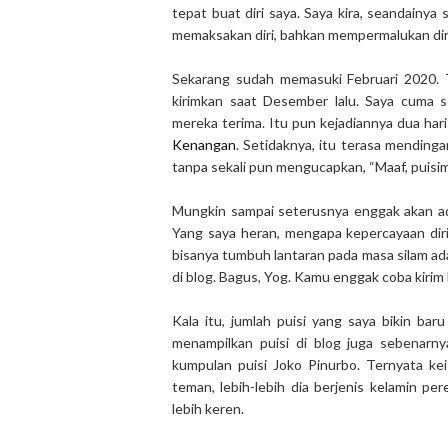
tepat buat diri saya. Saya kira, seandainya
memaksakan diri, bahkan mempermalukan diri
Sekarang sudah memasuki Februari 2020. Te
kirimkan saat Desember lalu. Saya cuma 
mereka terima. Itu pun kejadiannya dua ha
Kenangan
. Setidaknya, itu terasa mendinga
tanpa sekali pun mengucapkan, “Maaf, puisi
Mungkin sampai seterusnya enggak akan ad
Yang saya heran, mengapa kepercayaan diri
bisanya tumbuh lantaran pada masa silam ada
di blog. Bagus, Yog. Kamu enggak coba kirim 
Kala itu, jumlah puisi yang saya bikin bar
menampilkan puisi di blog juga sebenarn
kumpulan puisi Joko Pinurbo. Ternyata ke
teman, lebih-lebih dia berjenis kelamin 
lebih keren.