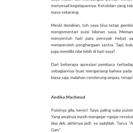
menyesali kegelapannya. Ketololan yang tela
masa sekarang.
Meski demikian, toh saya bisa tetap gembi
mengomentari puisi bikinan saya. Meman
menyentuh hati para pensyair hebat ya
memperoleh penghargaan sastra. Tapi, buk
juga memiliki nilai lebih di hati saya?
Dari beberapa apresiasi pembaca terhadap
sebagiannya buat mengenang bahwa pada m
biasa saja, malahan cenderung ampas, tetap
Andika Machmud
Puisinya gila, keren! Saya paling suka puisi
Yang awalnya masih mengejar-ngejar resolusi,
bisa deh
, akhirnya jadi:
ya sudahlah
. Terus “A
Gan.”