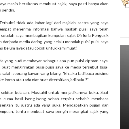
 saya masih bersikeras membuat sajak, saya pasti hanya akan
 sendiri.
rbukti tidak ada kabar lagi dari majalah sastra yang saya
sempat menerima informasi bahwa naskah puisi saya telah
ri setelah saya membagikan kumpulan sajak
Disforia Pengusik
n daripada media daring yang selalu menolak puisi-puisi saya
mu belum layak atau cocok untuk kami muat.”
a yang sudi membayar sebagus apa pun puisi ciptaan saya.
 buat mengirimkan puisi-puisi saya ke media tersebut bisa-
 salah seorang kawan yang bilang, “Eh, aku tadi baca puisimu
ke koran atau ada niat buat diterbitkan jadi buku?”
u sekitar belasan. Mustahil untuk menjadikannya buku. Saat
ya cuma hasil iseng-iseng sebab terpicu sehabis membaca
isengan itu justru ada yang suka. Mendapatkan pujian dari
perempuan, tentu membuat saya pengin merangkai sajak yang