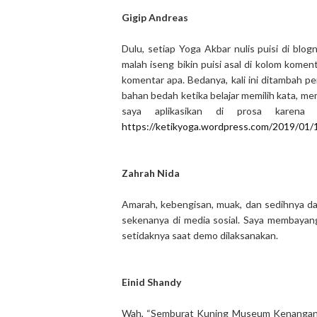
Gigip Andreas
Dulu, setiap Yoga Akbar nulis puisi di bl
malah iseng bikin puisi asal di kolom koment
komentar apa. Bedanya, kali ini ditambah per
bahan bedah ketika belajar memilih kata, m
saya aplikasikan di prosa karena 
https://ketikyoga.wordpress.com/2019/01/1
Zahrah Nida
Amarah, kebengisan, muak, dan sedihnya d
sekenanya di media sosial. Saya membayang
setidaknya saat demo dilaksanakan.
Einid Shandy
Wah, “Semburat Kuning Museum Kenangan” i