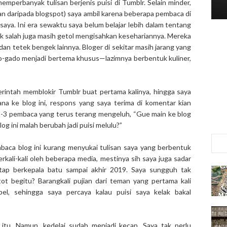
memperbanyak tulisan berjenis puisi di Tumblr. Selain minder,
ihan daripada blogspot) saya ambil karena beberapa pembaca di
saya. Ini era sewaktu saya belum belajar lebih dalam tentang
dak salah juga masih getol mengisahkan kesehariannya. Mereka
 dan tetek bengek lainnya. Bloger di sekitar masih jarang yang
o-gado menjadi bertema khusus—lazimnya berbentuk kuliner,
rintah memblokir Tumblr buat pertama kalinya, hingga saya
na ke blog ini, respons yang saya terima di komentar kian
a 2-3 pembaca yang terus terang mengeluh, “Gue main ke blog
log ini malah berubah jadi puisi melulu?”
baca blog ini kurang menyukai tulisan saya yang berbentuk
erkali-kali oleh beberapa media, mestinya sih saya juga sadar
tetap berkepala batu sampai akhir 2019. Saya sungguh tak
 begitu? Barangkali pujian dari teman yang pertama kali
el, sehingga saya percaya kalau puisi saya kelak bakal
itu. Namun, kedelai sudah menjadi kecap. Saya tak perlu