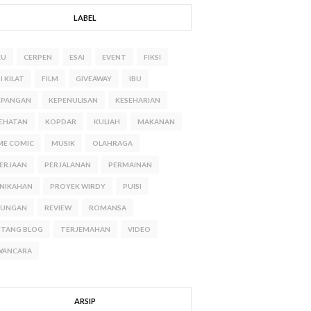
LABEL
KU
CERPEN
ESAI
EVENT
FIKSI
I KILAT
FILM
GIVEAWAY
IBU
EPANGAN
KEPENULISAN
KESEHARIAN
EHATAN
KOPDAR
KULIAH
MAKANAN
ME COMIC
MUSIK
OLAHRAGA
ERJAAN
PERJALANAN
PERMAINAN
NIKAHAN
PROYEK WIRDY
PUISI
NUNGAN
REVIEW
ROMANSA
NTANG BLOG
TERJEMAHAN
VIDEO
WANCARA
ARSIP