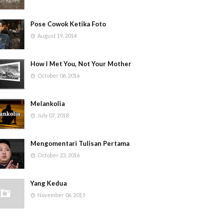
Pose Cowok Ketika Foto
August 19, 2014
How I Met You, Not Your Mother
October 06, 2016
Melankolia
July 07, 2018
Mengomentari Tulisan Pertama
October 23, 2016
Yang Kedua
November 06, 2015