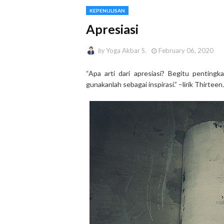
KEPENULISAN
Apresiasi
by
Yoga Akbar S.
February 06, 2020
“Apa arti dari apresiasi? Begitu pentingk
gunakanlah sebagai inspirasi.” –lirik Thirteen