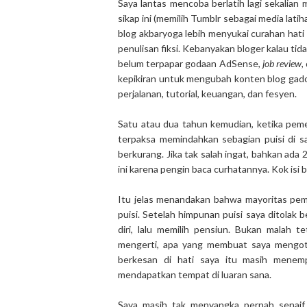
Saya lantas mencoba berlatih lagi sekalian 
sikap ini (memilih Tumblr sebagai media lat
blog akbaryoga lebih menyukai curahan hati 
penulisan fiksi. Kebanyakan bloger kalau ti
belum terpapar godaan AdSense,
job review
,
kepikiran untuk mengubah konten blog gad
perjalanan, tutorial, keuangan, dan fesyen.
Satu atau dua tahun kemudian, ketika peme
terpaksa memindahkan sebagian puisi di sa
berkurang. Jika tak salah ingat, bahkan ad
ini karena pengin baca curhatannya. Kok isi b
Itu jelas menandakan bahwa mayoritas pem
puisi. Setelah himpunan puisi saya ditolak b
diri, lalu memilih pensiun. Bukan malah 
mengerti, apa yang membuat saya mengotot
berkesan di hati saya itu masih menemp
mendapatkan tempat di luaran sana.
Saya masih tak menyangka pernah senaif 