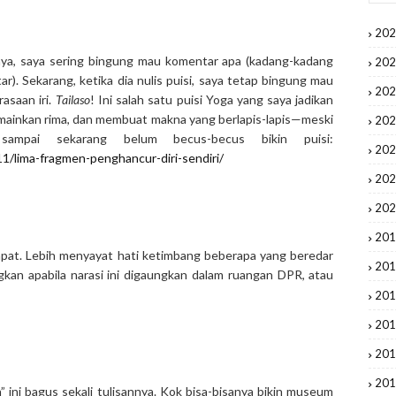
20
ognya, saya sering bingung mau komentar apa (kadang-kadang
20
ar). Sekarang, ketika dia nulis puisi, saya tetap bingung mau
20
asaan iri.
Tailaso
! Ini salah satu puisi Yoga yang saya jadikan
emainkan rima, dan membuat makna yang berlapis-lapis—meski
20
sampai sekarang belum becus-becus bikin puisi:
20
1/lima-fragmen-penghancur-diri-sendiri/
20
20
20
apat. Lebih menyayat hati ketimbang beberapa yang beredar
20
kan apabila narasi ini digaungkan dalam ruangan DPR, atau
20
20
20
20
ni bagus sekali tulisannya. Kok bisa-bisanya bikin museum