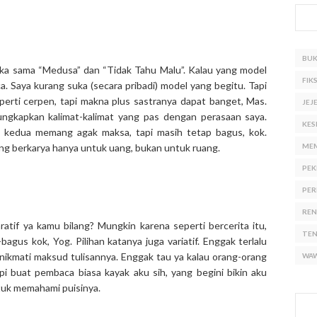
BU
 suka sama “Medusa” dan “Tidak Tahu Malu”. Kalau yang model
FIKS
a. Saya kurang suka (secara pribadi) model yang begitu. Tapi
erti cerpen, tapi makna plus sastranya dapat banget, Mas.
JEJ
gungkapkan kalimat-kalimat yang pas dengan perasaan saya.
KES
it kedua memang agak maksa, tapi masih tetap bagus, kok.
ng berkarya hanya untuk uang, bukan untuk ruang.
ME
PEK
PER
RE
ratif ya kamu bilang? Mungkin karena seperti bercerita itu,
TE
agus kok, Yog. Pilihan katanya juga variatif. Enggak terlalu
enikmati maksud tulisannya. Enggak tau ya kalau orang-orang
WA
i buat pembaca biasa kayak aku sih, yang begini bikin aku
ntuk memahami puisinya.