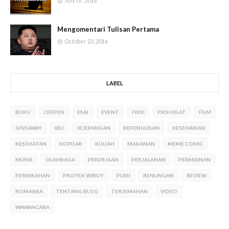
July 07, 2018
Mengomentari Tulisan Pertama
October 23, 2016
LABEL
BUKU
CERPEN
ESAI
EVENT
FIKSI
FIKSI KILAT
FILM
GIVEAWAY
IBU
JEJEPANGAN
KEPENULISAN
KESEHARIAN
KESEHATAN
KOPDAR
KULIAH
MAKANAN
MEME COMIC
MUSIK
OLAHRAGA
PEKERJAAN
PERJALANAN
PERMAINAN
PERNIKAHAN
PROYEK WIRDY
PUISI
RENUNGAN
REVIEW
ROMANSA
TENTANG BLOG
TERJEMAHAN
VIDEO
WAWANCARA