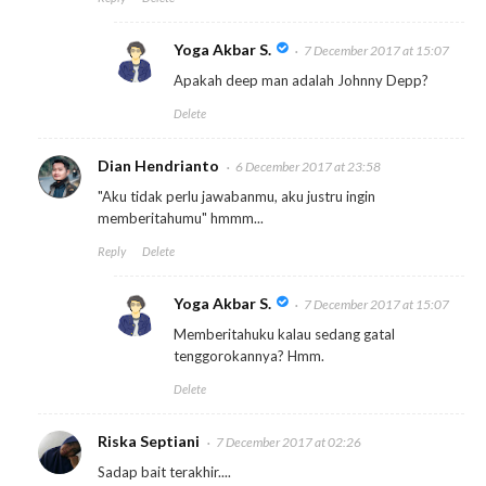
Yoga Akbar S.
7 December 2017 at 15:07
Apakah deep man adalah Johnny Depp?
Delete
Dian Hendrianto
6 December 2017 at 23:58
"Aku tidak perlu jawabanmu, aku justru ingin
memberitahumu" hmmm...
Reply
Delete
Yoga Akbar S.
7 December 2017 at 15:07
Memberitahuku kalau sedang gatal
tenggorokannya? Hmm.
Delete
Riska Septiani
7 December 2017 at 02:26
Sadap bait terakhir....