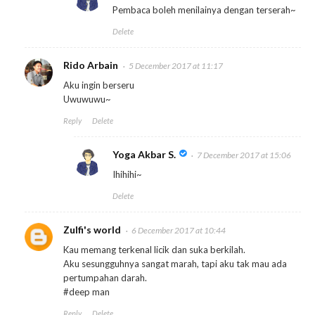
Pembaca boleh menilainya dengan terserah~
Delete
Rido Arbain
5 December 2017 at 11:17
Aku ingin berseru
Uwuwuwu~
Reply
Delete
Yoga Akbar S.
7 December 2017 at 15:06
Ihihihi~
Delete
Zulfi's world
6 December 2017 at 10:44
Kau memang terkenal licik dan suka berkilah.
Aku sesungguhnya sangat marah, tapi aku tak mau ada
pertumpahan darah.
#deep man
Reply
Delete