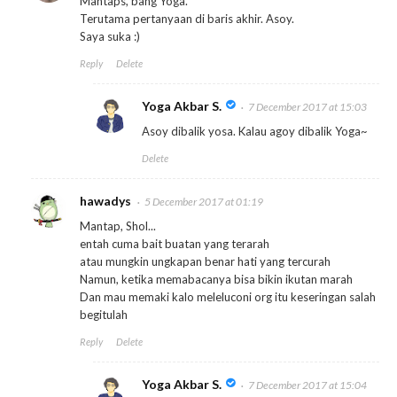
Mantaps, bang Yoga.
Terutama pertanyaan di baris akhir. Asoy.
Saya suka :)
Reply
Delete
Yoga Akbar S.
7 December 2017 at 15:03
Asoy dibalik yosa. Kalau agoy dibalik Yoga~
Delete
hawadys
5 December 2017 at 01:19
Mantap, Shol...
entah cuma bait buatan yang terarah
atau mungkin ungkapan benar hati yang tercurah
Namun, ketika memabacanya bisa bikin ikutan marah
Dan mau memaki kalo meleluconi org itu keseringan salah
begitulah
Reply
Delete
Yoga Akbar S.
7 December 2017 at 15:04