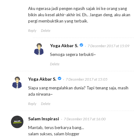
Aku ngerasa jadi pengen ngasih sajak ini ke orang yang
bikin aku kesel akhir-akhir ini. Eh.. Jangan deng, aku akan
pergi membuktikan yang terbaik.
Reply
Delete
Yoga Akbar S.
7 December 2017 at 15:09
Semoga segera terbukti~
Delete
Yoga Akbar S.
7 December 2017 at 15:05
Siapa yang mengalahkan dunia? Tapi tenang saja, masih
ada nirwana~
Reply
Delete
Salam Inspirasi
7 December 2017 at 16:00
Mantab, terus berkarya bang...
salam sukses, salam blogger