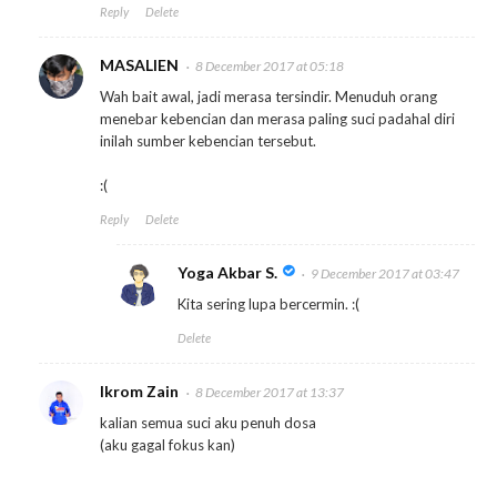
Reply
Delete
MASALIEN
8 December 2017 at 05:18
Wah bait awal, jadi merasa tersindir. Menuduh orang
menebar kebencian dan merasa paling suci padahal diri
inilah sumber kebencian tersebut.
:(
Reply
Delete
Yoga Akbar S.
9 December 2017 at 03:47
Kita sering lupa bercermin. :(
Delete
Ikrom Zain
8 December 2017 at 13:37
kalian semua suci aku penuh dosa
(aku gagal fokus kan)