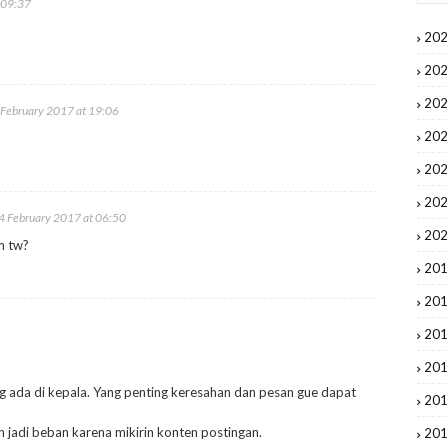
 09:37
20
20
20
 February 2017 at 19:06
20
20
20
4 February 2017 at 06:50
20
h tw?
20
20
20
20
g ada di kepala. Yang penting keresahan dan pesan gue dapat
20
h jadi beban karena mikirin konten postingan.
20