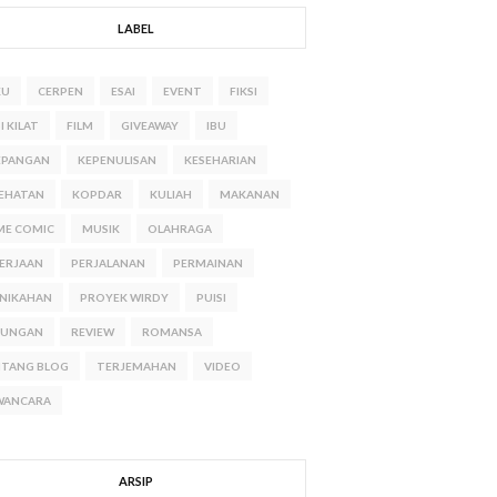
LABEL
KU
CERPEN
ESAI
EVENT
FIKSI
I KILAT
FILM
GIVEAWAY
IBU
EPANGAN
KEPENULISAN
KESEHARIAN
EHATAN
KOPDAR
KULIAH
MAKANAN
ME COMIC
MUSIK
OLAHRAGA
ERJAAN
PERJALANAN
PERMAINAN
NIKAHAN
PROYEK WIRDY
PUISI
NUNGAN
REVIEW
ROMANSA
NTANG BLOG
TERJEMAHAN
VIDEO
WANCARA
ARSIP