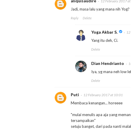
aliquisaudire
12 February 2017 at
Jadi, masa lalu yang mana nih Yog?
Reply
Delete
Yoga Akbar S.
12
Yang itu deh, Ci.
Delete
Dian Hendrianto
1
Iya, yg mana neh low le
Delete
Puti
12 February 2017 at 10:01
Membaca kenangan... horeeee
"mulai menulis apa aja yang meman
tersampaikan"
setuju banget, dari pada nanti mala