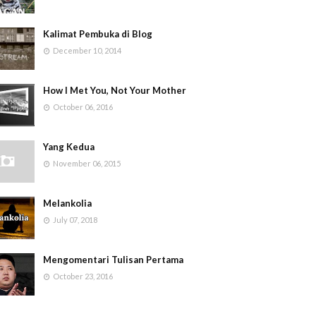
Kalimat Pembuka di Blog
December 10, 2014
How I Met You, Not Your Mother
October 06, 2016
Yang Kedua
November 06, 2015
Melankolia
July 07, 2018
Mengomentari Tulisan Pertama
October 23, 2016