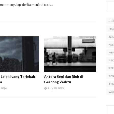
ar menyulap derita menjadi cerita.
BU
FIKS
JEJ
KES
ME
PEK
PER
i Lelaki yang Terjebak
Antara Sepi dan Riuh di
RE
ia
Gerbong Waktu
TE
 2026
July 20, 2025
WA