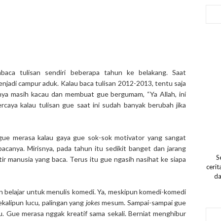
embaca tulisan sendiri beberapa tahun ke belakang. Saat
jadi campur aduk. Kalau baca tulisan 2012-2013, tentu saja
sannya masih kacau dan membuat gue bergumam, “Ya Allah, ini
rcaya kalau tulisan gue saat ini sudah banyak berubah jika
 gue merasa kalau gaya gue sok-sok motivator yang sangat
canya. Mirisnya, pada tahun itu sedikit banget dan jarang
S
ir manusia yang baca. Terus itu gue ngasih nasihat ke siapa
ceri
da
n belajar untuk menulis komedi. Ya, meskipun komedi-komedi
ekalipun lucu, palingan yang
jokes
mesum. Sampai-sampai gue
u. Gue merasa nggak kreatif sama sekali. Berniat menghibur