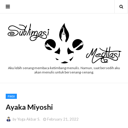
Aku lebih senang membaca ketimbang menulis. Namun, saat bersedih aku
akan menulis untuk bersenang-senang.
FIKSI
Ayaka Miyoshi
by
Yoga Akbar S.
February 21, 2022