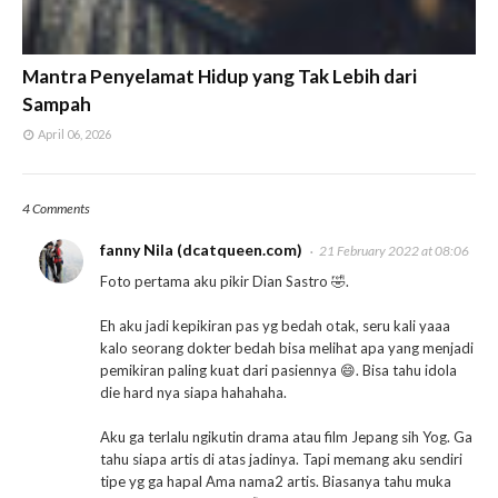
Mantra Penyelamat Hidup yang Tak Lebih dari
Sampah
April 06, 2026
4 Comments
fanny Nila (dcatqueen.com)
21 February 2022 at 08:06
Foto pertama aku pikir Dian Sastro 🤣.
Eh aku jadi kepikiran pas yg bedah otak, seru kali yaaa
kalo seorang dokter bedah bisa melihat apa yang menjadi
pemikiran paling kuat dari pasiennya 😄. Bisa tahu idola
die hard nya siapa hahahaha.
Aku ga terlalu ngikutin drama atau film Jepang sih Yog. Ga
tahu siapa artis di atas jadinya. Tapi memang aku sendiri
tipe yg ga hapal Ama nama2 artis. Biasanya tahu muka