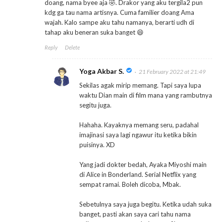
doang, nama byee aja 🤣. Drakor yang aku tergila2 pun
kdg ga tau nama artisnya. Cuma familier doang Ama
wajah. Kalo sampe aku tahu namanya, berarti udh di
tahap aku beneran suka banget 😄
Reply
Delete
Yoga Akbar S.
21 February 2022 at 21:49
Sekilas agak mirip memang. Tapi saya lupa
waktu Dian main di film mana yang rambutnya
segitu juga.
Hahaha. Kayaknya memang seru, padahal
imajinasi saya lagi ngawur itu ketika bikin
puisinya. XD
Yang jadi dokter bedah, Ayaka Miyoshi main
di Alice in Bonderland. Serial Netflix yang
sempat ramai. Boleh dicoba, Mbak.
Sebetulnya saya juga begitu. Ketika udah suka
banget, pasti akan saya cari tahu nama