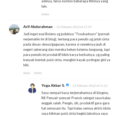
aslinya, terus nonton beberapa filmnya yang
lain.
Delete
Arif Abdurahman
21 February 2022 at 11:59
Jadi ingat esai Bolano yg judulnya "Troubadours" (pernah
nerjemahin ini di blog), tentang para penulis yg jatuh cinta
pada desas-desus/gagasan, karena si ceweknya jauh di
negeri seberang dan mereka belum ketemu langsung, tapi
para penulis ini produktif bikin karya berkatnya, yg paling
banyak bentuk puisi cinta, mungkin kayak potingan gini ya
hihi.
Reply
Delete
Yoga Akbar S.
21 February 2022 at 21:52
Saya sempat baca terjemahannya di blogmu,
Rif. Penyair-penyair Prancis seingat saya kalau
enggak salah. Pengin, sih, produktif gara-gara
hal semacam itu. Tapi kalau semua aktris idola
saya bikinan puisi cinta begini,takutnya saya