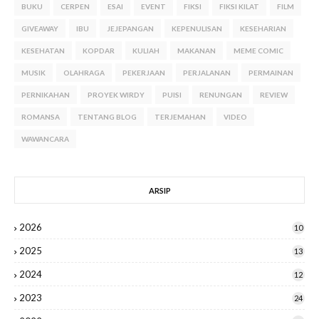
BUKU
CERPEN
ESAI
EVENT
FIKSI
FIKSI KILAT
FILM
GIVEAWAY
IBU
JEJEPANGAN
KEPENULISAN
KESEHARIAN
KESEHATAN
KOPDAR
KULIAH
MAKANAN
MEME COMIC
MUSIK
OLAHRAGA
PEKERJAAN
PERJALANAN
PERMAINAN
PERNIKAHAN
PROYEK WIRDY
PUISI
RENUNGAN
REVIEW
ROMANSA
TENTANG BLOG
TERJEMAHAN
VIDEO
WAWANCARA
ARSIP
2026
10
2025
13
2024
12
2023
24