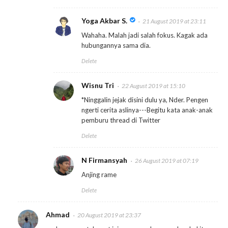
Yoga Akbar S.
21 August 2019 at 23:11
Wahaha. Malah jadi salah fokus. Kagak ada
hubungannya sama dia.
Delete
Wisnu Tri
22 August 2019 at 15:10
*Ninggalin jejak disini dulu ya, Nder. Pengen
ngerti cerita aslinya---Begitu kata anak-anak
pemburu thread di Twitter
Delete
N Firmansyah
26 August 2019 at 07:19
Anjing rame
Delete
Ahmad
20 August 2019 at 23:37