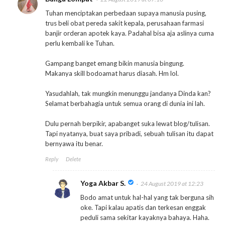
Tuhan menciptakan perbedaan supaya manusia pusing,
trus beli obat pereda sakit kepala, perusahaan farmasi
banjir orderan apotek kaya. Padahal bisa aja aslinya cuma
perlu kembali ke Tuhan.
Gampang banget emang bikin manusia bingung.
Makanya skill bodoamat harus diasah. Hm lol.
Yasudahlah, tak mungkin menunggu jandanya Dinda kan?
Selamat berbahagia untuk semua orang di dunia ini lah.
Dulu pernah berpikir, apabanget suka lewat blog/tulisan.
Tapi nyatanya, buat saya pribadi, sebuah tulisan itu dapat
bernyawa itu benar.
Reply
Delete
Yoga Akbar S.
24 August 2019 at 12:23
Bodo amat untuk hal-hal yang tak berguna sih
oke. Tapi kalau apatis dan terkesan enggak
peduli sama sekitar kayaknya bahaya. Haha.