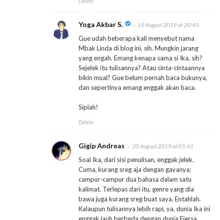
Delete
Yoga Akbar S.
19 August 2019 at 20:43
Gue udah beberapa kali menyebut nama
Mbak Linda di blog ini, sih. Mungkin jarang
yang engah. Emang kenapa sama si Ika, sih?
Sejelek itu tulisannya? Atau cinta-cintaannya
bikin mual? Gue belum pernah baca bukunya,
dan sepertinya emang enggak akan baca.
Siplah!
Delete
Gigip Andreas
20 August 2019 at 05:41
Soal Ika, dari sisi penulisan, enggak jelek.
Cuma, kurang sreg aja dengan gayanya;
campur-campur dua bahasa dalam satu
kalimat. Terlepas dari itu, genre yang dia
bawa juga kurang sreg buat saya. Entahlah.
Kalaupun tulisannya lebih rapi, ya, dunia Ika ini
enggak jauh berbeda dengan dunia Fiersa