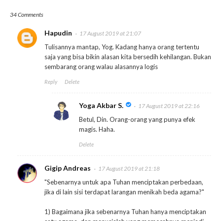
34 Comments
Hapudin
17 August 2019 at 21:07
Tulisannya mantap, Yog. Kadang hanya orang tertentu
saja yang bisa bikin alasan kita bersedih kehilangan. Bukan
sembarang orang walau alasannya logis
Reply
Delete
Yoga Akbar S.
17 August 2019 at 22:16
Betul, Din. Orang-orang yang punya efek
magis. Haha.
Delete
Gigip Andreas
17 August 2019 at 21:18
"Sebenarnya untuk apa Tuhan menciptakan perbedaan,
jika di lain sisi terdapat larangan menikah beda agama?"
1) Bagaimana jika sebenarnya Tuhan hanya menciptakan