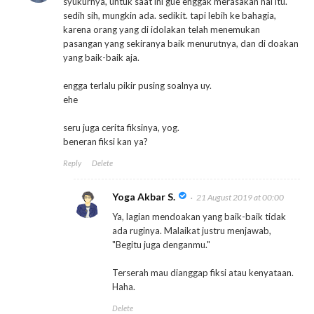
syukurnya, untuk saat ini gue enggak merasakan hal itu.
sedih sih, mungkin ada. sedikit. tapi lebih ke bahagia,
karena orang yang di idolakan telah menemukan
pasangan yang sekiranya baik menurutnya, dan di doakan
yang baik-baik aja.
engga terlalu pikir pusing soalnya uy.
ehe
seru juga cerita fiksinya, yog.
beneran fiksi kan ya?
Reply
Delete
Yoga Akbar S.
21 August 2019 at 00:00
Ya, lagian mendoakan yang baik-baik tidak
ada ruginya. Malaikat justru menjawab,
"Begitu juga denganmu."
Terserah mau dianggap fiksi atau kenyataan.
Haha.
Delete