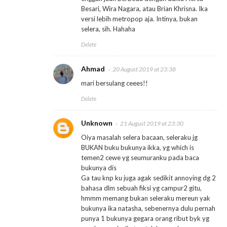
Besari, Wira Nagara, atau Brian Khrisna. Ika
versi lebih metropop aja. Intinya, bukan
selera, sih. Hahaha
Delete
Ahmad
20 August 2019 at 23:38
mari bersulang ceees!!
Delete
Unknown
21 August 2019 at 23:30
Oiya masalah selera bacaan, seleraku jg
BUKAN buku bukunya ikka, yg which is
temen2 cewe yg seumuranku pada baca
bukunya dis
Ga tau knp ku juga agak sedikit annoying dg 2
bahasa dlm sebuah fiksi yg campur2 gitu,
hmmm memang bukan seleraku mereun yak
bukunya ika natasha, sebenernya dulu pernah
punya 1 bukunya gegara orang ribut byk yg