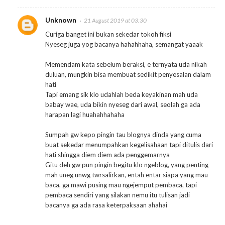
Unknown
21 August 2019 at 03:30
Curiga banget ini bukan sekedar tokoh fiksi
Nyeseg juga yog bacanya hahahhaha, semangat yaaak
Memendam kata sebelum beraksi, e ternyata uda nikah
duluan, mungkin bisa membuat sedikit penyesalan dalam
hati
Tapi emang sik klo udahlah beda keyakinan mah uda
babay wae, uda bikin nyeseg dari awal, seolah ga ada
harapan lagi huahahhahaha
Sumpah gw kepo pingin tau blognya dinda yang cuma
buat sekedar menumpahkan kegelisahaan tapi ditulis dari
hati shingga diem diem ada penggemarnya
Gitu deh gw pun pingin begitu klo ngeblog, yang penting
mah uneg unwg twrsalirkan, entah entar siapa yang mau
baca, ga mawi pusing mau ngejemput pembaca, tapi
pembaca sendiri yang silakan nemu itu tulisan jadi
bacanya ga ada rasa keterpaksaan ahahai