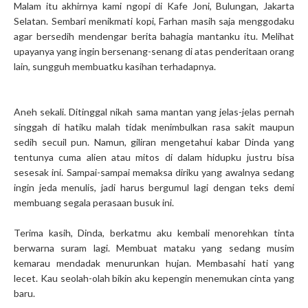
Malam itu akhirnya kami ngopi di Kafe Joni, Bulungan, Jakarta
Selatan. Sembari menikmati kopi, Farhan masih saja menggodaku
agar bersedih mendengar berita bahagia mantanku itu. Melihat
upayanya yang ingin bersenang-senang di atas penderitaan orang
lain, sungguh membuatku kasihan terhadapnya.
Aneh sekali. Ditinggal nikah sama mantan yang jelas-jelas pernah
singgah di hatiku malah tidak menimbulkan rasa sakit maupun
sedih secuil pun. Namun, giliran mengetahui kabar Dinda yang
tentunya cuma alien atau mitos di dalam hidupku justru bisa
sesesak ini. Sampai-sampai memaksa diriku yang awalnya sedang
ingin jeda menulis, jadi harus bergumul lagi dengan teks demi
membuang segala perasaan busuk ini.
Terima kasih, Dinda, berkatmu aku kembali menorehkan tinta
berwarna suram lagi. Membuat mataku yang sedang musim
kemarau mendadak menurunkan hujan. Membasahi hati yang
lecet. Kau seolah-olah bikin aku kepengin menemukan cinta yang
baru.