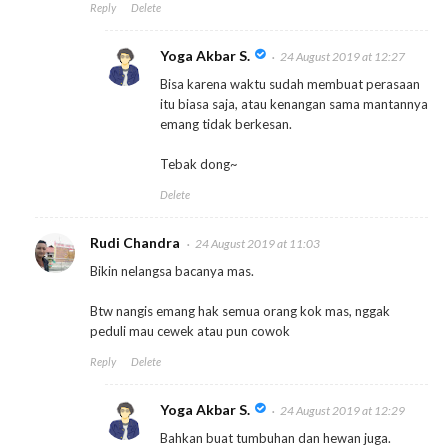
Reply
Delete
Yoga Akbar S.
24 August 2019 at 12:27
Bisa karena waktu sudah membuat perasaan
itu biasa saja, atau kenangan sama mantannya
emang tidak berkesan.
Tebak dong~
Delete
Rudi Chandra
24 August 2019 at 11:03
Bikin nelangsa bacanya mas.
Btw nangis emang hak semua orang kok mas, nggak
peduli mau cewek atau pun cowok
Reply
Delete
Yoga Akbar S.
24 August 2019 at 12:29
Bahkan buat tumbuhan dan hewan juga.