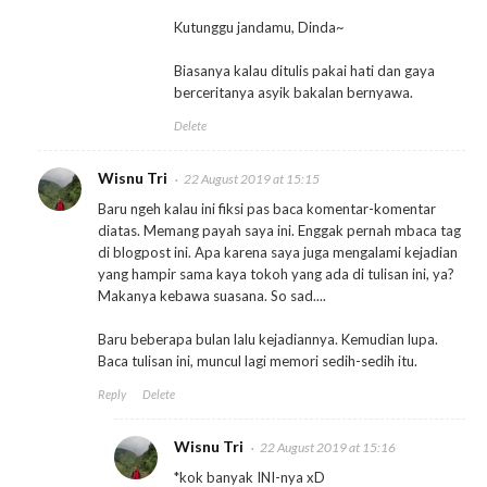
Kutunggu jandamu, Dinda~
Biasanya kalau ditulis pakai hati dan gaya
berceritanya asyik bakalan bernyawa.
Delete
Wisnu Tri
22 August 2019 at 15:15
Baru ngeh kalau ini fiksi pas baca komentar-komentar
diatas. Memang payah saya ini. Enggak pernah mbaca tag
di blogpost ini. Apa karena saya juga mengalami kejadian
yang hampir sama kaya tokoh yang ada di tulisan ini, ya?
Makanya kebawa suasana. So sad....
Baru beberapa bulan lalu kejadiannya. Kemudian lupa.
Baca tulisan ini, muncul lagi memori sedih-sedih itu.
Reply
Delete
Wisnu Tri
22 August 2019 at 15:16
*kok banyak INI-nya xD