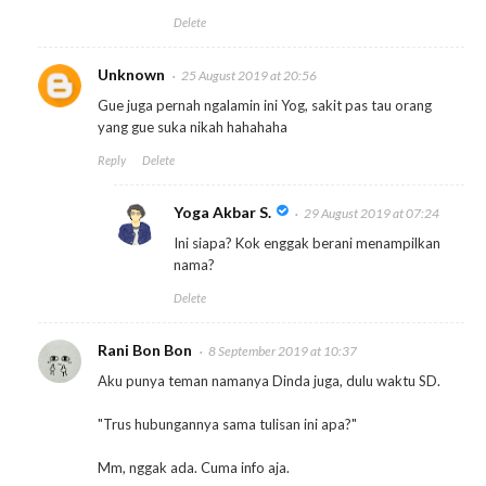
Delete
Unknown
25 August 2019 at 20:56
Gue juga pernah ngalamin ini Yog, sakit pas tau orang
yang gue suka nikah hahahaha
Reply
Delete
Yoga Akbar S.
29 August 2019 at 07:24
Ini siapa? Kok enggak berani menampilkan
nama?
Delete
Rani Bon Bon
8 September 2019 at 10:37
Aku punya teman namanya Dinda juga, dulu waktu SD.
"Trus hubungannya sama tulisan ini apa?"
Mm, nggak ada. Cuma info aja.