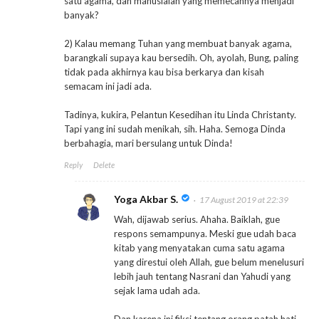
satu agama, dan manusialah yang memecahnya menjadi
banyak?
2) Kalau memang Tuhan yang membuat banyak agama,
barangkali supaya kau bersedih. Oh, ayolah, Bung, paling
tidak pada akhirnya kau bisa berkarya dan kisah
semacam ini jadi ada.
Tadinya, kukira, Pelantun Kesedihan itu Linda Christanty.
Tapi yang ini sudah menikah, sih. Haha. Semoga Dinda
berbahagia, mari bersulang untuk Dinda!
Reply
Delete
Yoga Akbar S.
17 August 2019 at 22:39
Wah, dijawab serius. Ahaha. Baiklah, gue
respons semampunya. Meski gue udah baca
kitab yang menyatakan cuma satu agama
yang direstui oleh Allah, gue belum menelusuri
lebih jauh tentang Nasrani dan Yahudi yang
sejak lama udah ada.
Dan karena ini fiksi tentang orang patah hati