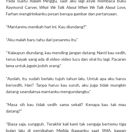
Pada suatu malam Minggu, saat aku lagi asyik membaca buku
Raymond Carver,
What We Talk About When We Talk About Love
,
Farhan mengirimkanku pesan berupa gambar dan pertanyaan.
“Mantanmu menikah hari ini. Kau diundang?”
“Aku malah baru tahu dari pesanmu itu.”
“Kalaupun diundang, kau mending jangan datang. Nanti kau sedih,
terus kayak yang ada di video-video lucu dan viral itu lagi. Pacaran
lama untuk
jagain
jodoh orang.”
“Ayolah, itu sudah berlalu tujuh tahun lalu. Untuk apa aku harus
bersedih, Han? Tanpa harus kau suruh, aku juga tidak mungkin
datang seandainya mantanku mengundangku.”
“Masa sih kau tidak sedih sama sekali? Kenapa kau tak mau
datang?”
“Biasa saja, sungguh. Terakhir kali kami tak sengaja bertemu tiga
bulan lalu di pernikahan Meilda (kawanku saat SMA, kawan