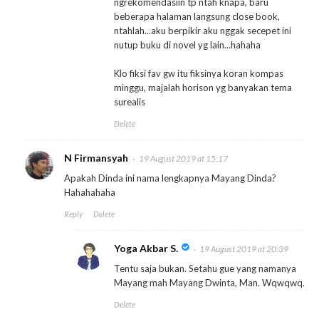
ngrekomendasiin tp ntah knapa, baru
beberapa halaman langsung close book,
ntahlah...aku berpikir aku nggak secepet ini
nutup buku di novel yg lain...hahaha
Klo fiksi fav gw itu fiksinya koran kompas
minggu, majalah horison yg banyakan tema
surealis
Delete
N Firmansyah
19 August 2019 at 15:17
Apakah Dinda ini nama lengkapnya Mayang Dinda?
Hahahahaha
Reply
Delete
Yoga Akbar S.
19 August 2019 at 20:39
Tentu saja bukan. Setahu gue yang namanya
Mayang mah Mayang Dwinta, Man. Wqwqwq.
Delete