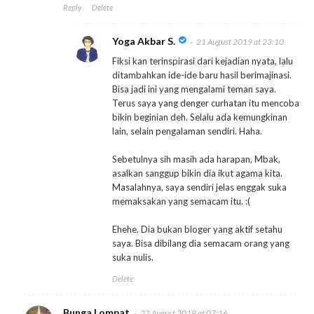
Reply
Delete
Yoga Akbar S.
21 August 2019 at 23:10
Fiksi kan terinspirasi dari kejadian nyata, lalu
ditambahkan ide-ide baru hasil berimajinasi.
Bisa jadi ini yang mengalami teman saya.
Terus saya yang denger curhatan itu mencoba
bikin beginian deh. Selalu ada kemungkinan
lain, selain pengalaman sendiri. Haha.
Sebetulnya sih masih ada harapan, Mbak,
asalkan sanggup bikin dia ikut agama kita.
Masalahnya, saya sendiri jelas enggak suka
memaksakan yang semacam itu. :(
Ehehe. Dia bukan bloger yang aktif setahu
saya. Bisa dibilang dia semacam orang yang
suka nulis.
Delete
Bunga Lompat
22 August 2019 at 07:16