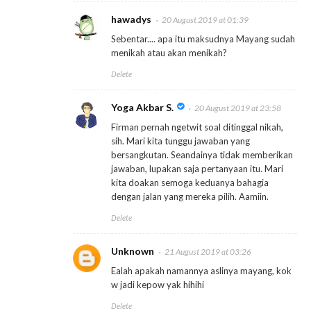
hawadys
20 August 2019 at 01:39
Sebentar.... apa itu maksudnya Mayang sudah
menikah atau akan menikah?
Delete
Yoga Akbar S.
20 August 2019 at 23:58
Firman pernah ngetwit soal ditinggal nikah,
sih. Mari kita tunggu jawaban yang
bersangkutan. Seandainya tidak memberikan
jawaban, lupakan saja pertanyaan itu. Mari
kita doakan semoga keduanya bahagia
dengan jalan yang mereka pilih. Aamiin.
Delete
Unknown
21 August 2019 at 03:26
Ealah apakah namannya aslinya mayang, kok
w jadi kepow yak hihihi
Delete