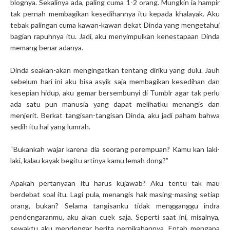
blognya. Sekalinya ada, paling cuma 1-2 orang. Mungkin ia hampir
tak pernah membagikan kesedihannya itu kepada khalayak. Aku
tebak palingan cuma kawan-kawan dekat Dinda yang mengetahui
bagian rapuhnya itu. Jadi, aku menyimpulkan kenestapaan Dinda
memang benar adanya.
Dinda seakan-akan mengingatkan tentang diriku yang dulu. Jauh
sebelum hari ini aku bisa asyik saja membagikan kesedihan dan
kesepian hidup, aku gemar bersembunyi di Tumblr agar tak perlu
ada satu pun manusia yang dapat melihatku menangis dan
menjerit. Berkat tangisan-tangisan Dinda, aku jadi paham bahwa
sedih itu hal yang lumrah.
“Bukankah wajar karena dia seorang perempuan? Kamu kan laki-
laki, kalau kayak begitu artinya kamu lemah dong?”
Apakah pertanyaan itu harus kujawab? Aku tentu tak mau
berdebat soal itu. Lagi pula, menangis hak masing-masing setiap
orang, bukan? Selama tangisanku tidak mengganggu indra
pendengaranmu, aku akan cuek saja. Seperti saat ini, misalnya,
sewaktu aku mendengar berita pernikahannya. Entah mengapa