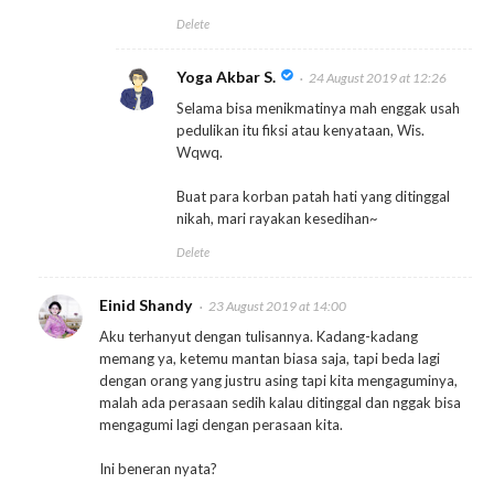
Delete
Yoga Akbar S.
24 August 2019 at 12:26
Selama bisa menikmatinya mah enggak usah
pedulikan itu fiksi atau kenyataan, Wis.
Wqwq.
Buat para korban patah hati yang ditinggal
nikah, mari rayakan kesedihan~
Delete
Einid Shandy
23 August 2019 at 14:00
Aku terhanyut dengan tulisannya. Kadang-kadang
memang ya, ketemu mantan biasa saja, tapi beda lagi
dengan orang yang justru asing tapi kita mengaguminya,
malah ada perasaan sedih kalau ditinggal dan nggak bisa
mengagumi lagi dengan perasaan kita.
Ini beneran nyata?