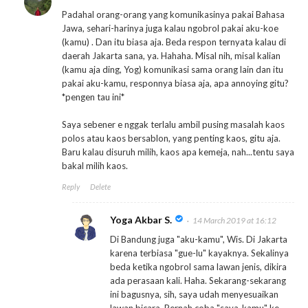
Padahal orang-orang yang komunikasinya pakai Bahasa
Jawa, sehari-harinya juga kalau ngobrol pakai aku-koe
(kamu) . Dan itu biasa aja. Beda respon ternyata kalau di
daerah Jakarta sana, ya. Hahaha. Misal nih, misal kalian
(kamu aja ding, Yog) komunikasi sama orang lain dan itu
pakai aku-kamu, responnya biasa aja, apa annoying gitu?
*pengen tau ini*
Saya sebener e nggak terlalu ambil pusing masalah kaos
polos atau kaos bersablon, yang penting kaos, gitu aja.
Baru kalau disuruh milih, kaos apa kemeja, nah...tentu saya
bakal milih kaos.
Reply
Delete
Yoga Akbar S.
14 March 2019 at 16:12
Di Bandung juga "aku-kamu", Wis. Di Jakarta
karena terbiasa "gue-lu" kayaknya. Sekalinya
beda ketika ngobrol sama lawan jenis, dikira
ada perasaan kali. Haha. Sekarang-sekarang
ini bagusnya, sih, saya udah menyesuaikan
lawan bicara. Pernah coba "saya-kamu" ke