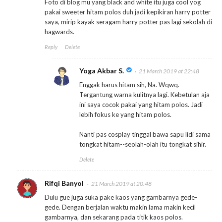
Foto di blog mu yang black and white itu juga cool yog
pakai sweeter hitam polos duh jadi kepikiran harry potter
saya, mirip kayak seragam harry potter pas lagi sekolah di
hagwards.
Reply
Delete
Yoga Akbar S.
21 March 2019 at 22:48
Enggak harus hitam sih, Na. Wqwq.
Tergantung warna kulitnya lagi. Kebetulan aja
ini saya cocok pakai yang hitam polos. Jadi
lebih fokus ke yang hitam polos.
Nanti pas cosplay tinggal bawa sapu lidi sama
tongkat hitam--seolah-olah itu tongkat sihir.
Delete
Rifqi Banyol
21 March 2019 at 20:48
Dulu gue juga suka pake kaos yang gambarnya gede-
gede. Dengan berjalan waktu makin lama makin kecil
gambarnya, dan sekarang pada titik kaos polos.