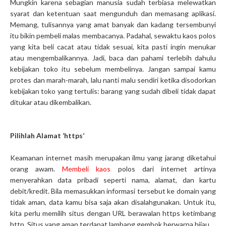
Mungkin karena sebagian manusia sudah terbiasa melewatkan
syarat dan ketentuan saat mengunduh dan memasang aplikasi.
Memang, tulisannya yang amat banyak dan kadang tersembunyi
itu bikin pembeli malas membacanya. Padahal, sewaktu kaos polos
yang kita beli cacat atau tidak sesuai, kita pasti ingin menukar
atau mengembalikannya. Jadi, baca dan pahami terlebih dahulu
kebijakan toko itu sebelum membelinya. Jangan sampai kamu
protes dan marah-marah, lalu nanti malu sendiri ketika disodorkan
kebijakan toko yang tertulis: barang yang sudah dibeli tidak dapat
ditukar atau dikembalikan.
Pilihlah Alamat ‘https’
Keamanan internet masih merupakan ilmu yang jarang diketahui
orang awam.
Membeli kaos
polos dari internet artinya
menyerahkan data pribadi seperti nama, alamat, dan kartu
debit/kredit. Bila memasukkan informasi tersebut ke domain yang
tidak aman, data kamu bisa saja akan disalahgunakan. Untuk itu,
kita perlu memilih situs dengan URL berawalan https ketimbang
http. Situs yang aman terdapat lambang gembok berwarna hijau.