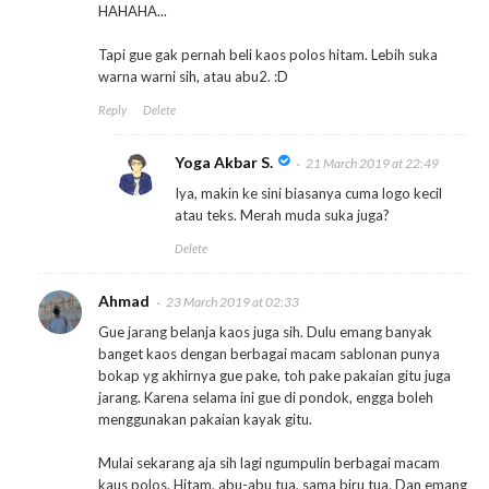
HAHAHA...
Tapi gue gak pernah beli kaos polos hitam. Lebih suka
warna warni sih, atau abu2. :D
Reply
Delete
Yoga Akbar S.
21 March 2019 at 22:49
Iya, makin ke sini biasanya cuma logo kecil
atau teks. Merah muda suka juga?
Delete
Ahmad
23 March 2019 at 02:33
Gue jarang belanja kaos juga sih. Dulu emang banyak
banget kaos dengan berbagai macam sablonan punya
bokap yg akhirnya gue pake, toh pake pakaian gitu juga
jarang. Karena selama ini gue di pondok, engga boleh
menggunakan pakaian kayak gitu.
Mulai sekarang aja sih lagi ngumpulin berbagai macam
kaus polos. Hitam, abu-abu tua, sama biru tua. Dan emang