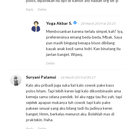
polos, dipastikan itu dpt dr kantor ato hadiah org sih :p
Reply
Delete
Yoga Akbar S.
28 March 2019 at 20:25
Membosankan karena terlalu simpel, kah? Iya,
preferensinya emang beda-beda, Mbak. Saya
pun masih bingung kenapa bison dibilang
kayak anak kecil sama Indri. Kan binatang itu
jantan banget. Wqwq.
Delete
Suryani Palamui
26 March 2019 at 00:27
Kalo aku pribadi juga suka liat kalo cowok pake kaos
polos hitam. Tapi lebih keren lagi kalo dikombinasiin ama
kemeja sama celana pendek. Ini aku ngga tau lho yah, tapi
sejelek apapun mukanya tuh cowok tapi kalo pake
pakean sesuai yang aku bilang tadi itu jadinya keren
banget. Hmm, berkelas menurut aku. Bolehlah mas di
praktekin. Haha.
Reply
Delete