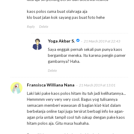
kaos polos cuma buat olahraga aja
klo buat jalan kok sayang pas buat foto hehe
Reply
Delete
Yoga Akbar S.
21 March 2019 at 22:43
Saya enggak pernah sekali pun punya kaos
bergambar mereka. Itu karena pengin pamer
gambarnya? Haha.
Delete
Fransisca Williana Nana
21 March 2019 at 13:01
Laki laki pake kaos polos hitam itu tuh jadi kelihatannya...
Hemmmm very very very cool. Bagus yog tulisannya
semacam memberi wawasan di bagian kiat-kiat dalam
berbelanja online tapi juga tersirat berbagi info ke agan-
agan pria untuk tampil cool tuh cukup dengan pake kaos
hitam polos aja. Gitu masa huahaha.