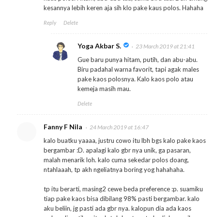
kesannya lebih keren aja sih klo pake kaus polos. Hahaha
Reply
Delete
Yoga Akbar S.
23 March 2019 at 21:41
Gue baru punya hitam, putih, dan abu-abu.
Biru padahal warna favorit, tapi agak males
pake kaos polosnya. Kalo kaos polo atau
kemeja masih mau.
Delete
Fanny F Nila
24 March 2019 at 16:47
kalo buatku yaaaa, justru cowo itu lbh bgs kalo pake kaos
bergambar :D. apalagi kalo gbr nya unik, ga pasaran,
malah menarik loh. kalo cuma sekedar polos doang,
ntahlaaah, tp akh ngeliatnya boring yog hahahaha.
tp itu berarti, masing2 cewe beda preference :p. suamiku
tiap pake kaos bisa dibilang 98% pasti bergambar. kalo
aku beliin, jg pasti ada gbr nya. kalopun dia ada kaos