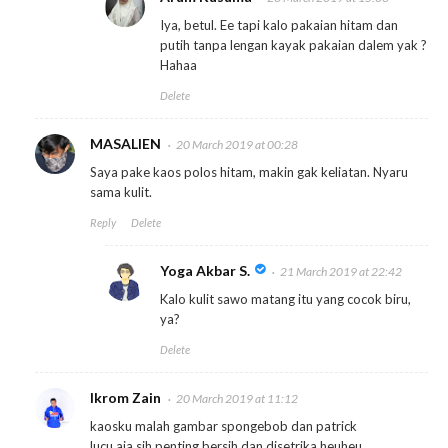
Iya, betul. Ee tapi kalo pakaian hitam dan
putih tanpa lengan kayak pakaian dalem yak ?
Hahaa
Delete
MASALIEN
20 March 2019 at 00:28
Saya pake kaos polos hitam, makin gak keliatan. Nyaru
sama kulit.
Reply
Delete
Yoga Akbar S.
21 March 2019 at 22:42
Kalo kulit sawo matang itu yang cocok biru,
ya?
Delete
Ikrom Zain
20 March 2019 at 11:12
kaosku malah gambar spongebob dan patrick
lucu aja sih penting bersih dan disetrika heuheu