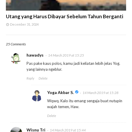
Utang yang Harus Dibayar Sebelum Tahun Berganti
December 31, 2024
25 Comments
hawadys
14 March 2019 at 15:25
Pas pake kaus polos, kamu jadi keliatan lebih jelas Yog.
yang lainnya ngeblur.
Reply
Delete
Yoga Akbar S.
14 March 2019 at 15:28
Wqwq. Kalo itu emang sengaja buat nutupin
wajah temen, Haw.
Delete
Wisnu Tri
14 March 2019 at 15:44