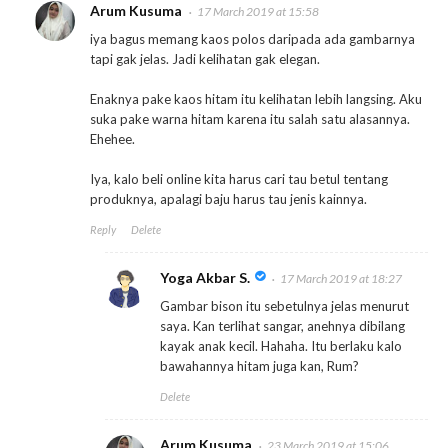
Arum Kusuma
17 March 2019 at 15:58
iya bagus memang kaos polos daripada ada gambarnya
tapi gak jelas. Jadi kelihatan gak elegan.
Enaknya pake kaos hitam itu kelihatan lebih langsing. Aku
suka pake warna hitam karena itu salah satu alasannya.
Ehehee.
Iya, kalo beli online kita harus cari tau betul tentang
produknya, apalagi baju harus tau jenis kainnya.
Reply
Delete
Yoga Akbar S.
17 March 2019 at 18:27
Gambar bison itu sebetulnya jelas menurut
saya. Kan terlihat sangar, anehnya dibilang
kayak anak kecil. Hahaha. Itu berlaku kalo
bawahannya hitam juga kan, Rum?
Delete
Arum Kusuma
23 March 2019 at 15:06