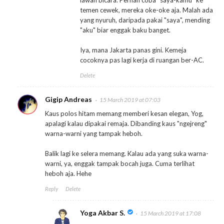
temen cewek, mereka oke-oke aja. Malah ada
yang nyuruh, daripada pakai "saya", mending
"aku" biar enggak baku banget.
Iya, mana Jakarta panas gini. Kemeja
cocoknya pas lagi kerja di ruangan ber-AC.
Delete
Gigip Andreas
15 March 2019 at 07:03
Kaus polos hitam memang memberi kesan elegan, Yog,
apalagi kalau dipakai remaja. Dibanding kaus "ngejreng"
warna-warni yang tampak heboh.
Balik lagi ke selera memang. Kalau ada yang suka warna-
warni, ya, enggak tampak bocah juga. Cuma terlihat
heboh aja. Hehe
Reply
Delete
Yoga Akbar S.
15 March 2019 at 17:08