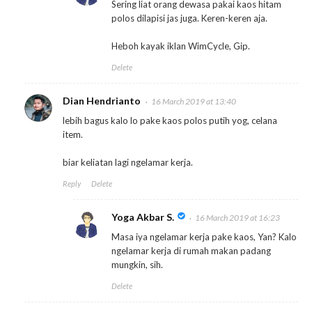
Sering liat orang dewasa pakai kaos hitam
polos dilapisi jas juga. Keren-keren aja.
Heboh kayak iklan WimCycle, Gip.
Delete
Dian Hendrianto
16 March 2019 at 13:40
lebih bagus kalo lo pake kaos polos putih yog, celana
item.
biar keliatan lagi ngelamar kerja.
Reply
Delete
Yoga Akbar S.
16 March 2019 at 16:23
Masa iya ngelamar kerja pake kaos, Yan? Kalo
ngelamar kerja di rumah makan padang
mungkin, sih.
Delete