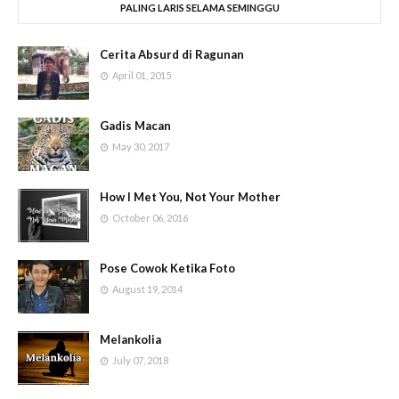
PALING LARIS SELAMA SEMINGGU
Cerita Absurd di Ragunan
April 01, 2015
Gadis Macan
May 30, 2017
How I Met You, Not Your Mother
October 06, 2016
Pose Cowok Ketika Foto
August 19, 2014
Melankolia
July 07, 2018