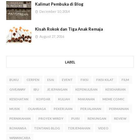
Kalimat Pembuka di Blog
December 10, 2014
Kisah Rokok dan Tiga Anak Remaja
August 27, 2016
LABEL
BUKU
CERPEN
ESAI
EVENT
FIKSI
FIKSI KILAT
FILM
GIVEAWAY
IBU
JEJEPANGAN
KEPENULISAN
KESEHARIAN
KESEHATAN
KOPDAR
KULIAH
MAKANAN
MEME COMIC
MUSIK
OLAHRAGA
PEKERJAAN
PERJALANAN
PERMAINAN
PERNIKAHAN
PROYEK WIRDY
PUISI
RENUNGAN
REVIEW
ROMANSA
TENTANG BLOG
TERJEMAHAN
VIDEO
WAWANCARA