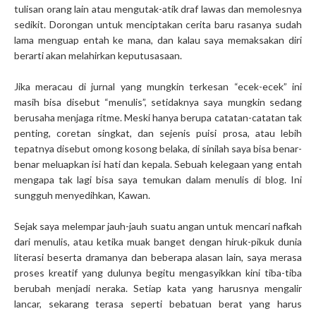
tulisan orang lain atau mengutak-atik draf lawas dan memolesnya
sedikit. Dorongan untuk menciptakan cerita baru rasanya sudah
lama menguap entah ke mana, dan kalau saya memaksakan diri
berarti akan melahirkan keputusasaan.
Jika meracau di jurnal yang mungkin terkesan “ecek-ecek” ini
masih bisa disebut “menulis”, setidaknya saya mungkin sedang
berusaha menjaga ritme. Meski hanya berupa catatan-catatan tak
penting, coretan singkat, dan sejenis puisi prosa, atau lebih
tepatnya disebut omong kosong belaka, di sinilah saya bisa benar-
benar meluapkan isi hati dan kepala. Sebuah kelegaan yang entah
mengapa tak lagi bisa saya temukan dalam menulis di blog. Ini
sungguh menyedihkan, Kawan.
Sejak saya melempar jauh-jauh suatu angan untuk mencari nafkah
dari menulis, atau ketika muak banget dengan hiruk-pikuk dunia
literasi beserta dramanya dan beberapa alasan lain, saya merasa
proses kreatif yang dulunya begitu mengasyikkan kini tiba-tiba
berubah menjadi neraka. Setiap kata yang harusnya mengalir
lancar, sekarang terasa seperti bebatuan berat yang harus