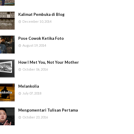
Kalimat Pembuka di Blog
December 10, 2014
Pose Cowok Ketika Foto
August 19, 2014
How I Met You, Not Your Mother
October 06, 2016
Melankolia
July 07, 2018
Mengomentari Tulisan Pertama
October 23, 2016