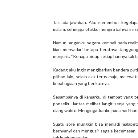
Tak ada jawaban. Aku menembus kegelapan
malam, sehingga otakku mengira bahwa ini se
Namun, anganku segera kembali pada realit
kian menyadari betapa beratnya tanggun
menjerit: “Kenapa hidup setiap harinya tak
Kadang aku ingin mengibarkan bendera putih
pilihan lain, selain aku terus maju, melewa
kebahagiaan yang berikutnya.
Sesampainya di kamarku, di tempat yang te
ponselku, lantas melihat langit senja ya
ulang waktu. Mengingatkanku pada hari-hari
Suatu sore mungkin bisa menjadi malapeta
bernyanyi dan mengusir segala kecemasan, 
tak kunjung pudar.