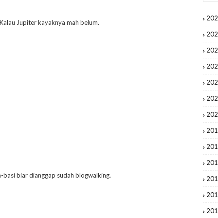
20
. Kalau Jupiter kayaknya mah belum.
20
20
20
20
20
20
20
20
20
basi biar dianggap sudah blogwalking.
20
20
20