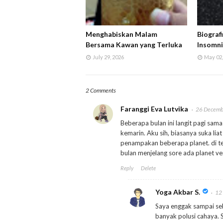
Menghabiskan Malam
Biograf
Bersama Kawan yang Terluka
Insomn
July 29, 2026
May 02,
2 Comments
Faranggi Eva Lutvika
26 Decemb
Beberapa bulan ini langit pagi sama
kemarin. Aku sih, biasanya suka liat
penampakan beberapa planet. di te
bulan menjelang sore ada planet ve
Reply
Delete
Yoga Akbar S.
12
Saya enggak sampai seb
banyak polusi cahaya. 