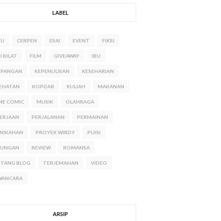
LABEL
KU
CERPEN
ESAI
EVENT
FIKSI
I KILAT
FILM
GIVEAWAY
IBU
EPANGAN
KEPENULISAN
KESEHARIAN
EHATAN
KOPDAR
KULIAH
MAKANAN
ME COMIC
MUSIK
OLAHRAGA
ERJAAN
PERJALANAN
PERMAINAN
NIKAHAN
PROYEK WIRDY
PUISI
NUNGAN
REVIEW
ROMANSA
NTANG BLOG
TERJEMAHAN
VIDEO
WANCARA
ARSIP