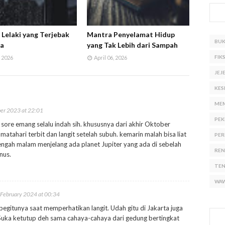
i Lelaki yang Terjebak
Mantra Penyelamat Hidup
BU
ia
yang Tak Lebih dari Sampah
FIKS
 2026
April 06, 2026
JEJ
KES
ME
er 2023 at 22:01
PEK
 sore emang selalu indah sih. khususnya dari akhir Oktober
 matahari terbit dan langit setelah subuh. kemarin malah bisa liat
PER
ngah malam menjelang ada planet Jupiter yang ada di sebelah
RE
nus.
TE
WA
 February 2024 at 00:34
egitunya saat memperhatikan langit. Udah gitu di Jakarta juga
Suka ketutup deh sama cahaya-cahaya dari gedung bertingkat