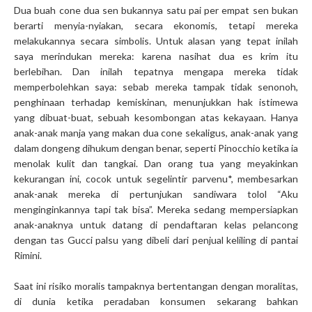
Dua buah cone dua sen bukannya satu pai per empat sen bukan
berarti menyia-nyiakan, secara ekonomis, tetapi mereka
melakukannya secara simbolis. Untuk alasan yang tepat inilah
saya merindukan mereka: karena nasihat dua es krim itu
berlebihan. Dan inilah tepatnya mengapa mereka tidak
memperbolehkan saya: sebab mereka tampak tidak senonoh,
penghinaan terhadap kemiskinan, menunjukkan hak istimewa
yang dibuat-buat, sebuah kesombongan atas kekayaan. Hanya
anak-anak manja yang makan dua cone sekaligus, anak-anak yang
dalam dongeng dihukum dengan benar, seperti Pinocchio ketika ia
menolak kulit dan tangkai. Dan orang tua yang meyakinkan
kekurangan ini, cocok untuk segelintir parvenu*, membesarkan
anak-anak mereka di pertunjukan sandiwara tolol “Aku
menginginkannya tapi tak bisa”. Mereka sedang mempersiapkan
anak-anaknya untuk datang di pendaftaran kelas pelancong
dengan tas Gucci palsu yang dibeli dari penjual keliling di pantai
Rimini.
Saat ini risiko moralis tampaknya bertentangan dengan moralitas,
di dunia ketika peradaban konsumen sekarang bahkan