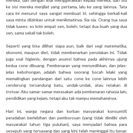
mereka; dan dengan lihai menggerakkan kepala mereka, dari sisi
ke sisi mereka menjilat yang pertama, lalu ke yang lainnya. Tata
cara ini menurut saya sangat membuat iri, sehingga berkali-kali
saya minta diizinkan untuk menikmatinya. Sia-sia. Orang tua saya
tidak luwes: es krim empat sen, boleh; tetapi dua buah yang dua
sen, sama sekali tak boleh.
Seperti yang bisa dilihat siapa pun, baik dari segi matematika,
ekonomi, maupun diet, tidak membenarkan penolakan ini. Tidak
juga soal higienis, dengan asumsi bahwa pada akhirnya ujung
kedua cone dibuang. Pembenaran yang menyedihkan, dan jelas-
jelas kebohongan, adalah bahwa seorang bocah lelaki yang
memalingkan pandangan dari satu cone ke cone lainnya lebih
cenderung tersandung batu, undak-undak, atau retakan di
trotoar. Aku samar-samar merasakan ada pembenaran rahasia lain,
pendidikan yang kejam, tetapi aku tak mampu memahaminya.
Hari ini, warga negara dan korban masyarakat konsumtif,
peradaban berlebihan dan pemborosan (yang tidak dimiliki oleh
masyarakat tahun tiga puluhan), saya menyadari bahwa para
sesepuh yang tersayang dan yang kini telah meninggal itu benar.