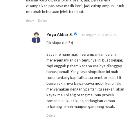
nasihat yang dipakai orang-orang tua. Dan karena
disampaikan pas saya masih kecil, jadi cukup ampuh untuk
merubah kebiasaan jelek tersebut.
Reply
Delete
Yoga Akbar S.
18 August 2021 at 11:47
Fik siapa dah? :(
Saya memang masih serampangan dalam
menerjemahkan dan tentunya ini buat belajar,
tapi enggak paham kenapa esainya dianggap
bahas pamali. Yang saya simpulkan ini mah
cuma tentang kapitalis atau pemborosan. Di
bagian akhirnya bawa-bawa mobil kuno, lalu
menyamakan dengan Spartan itu seakan-akan
kayak mau bilang orang maupun produk
zaman dulu kuat-kuat, sedangkan zaman
sekarang lemah maupun gampang rusak.
Delete