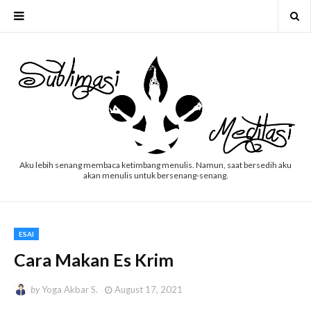
Aku lebih senang membaca ketimbang menulis. Namun, saat bersedih aku
akan menulis untuk bersenang-senang.
ESAI
Cara Makan Es Krim
by
Yoga Akbar S.
August 17, 2021