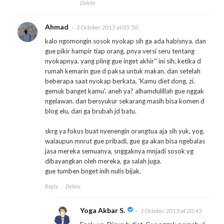
Delete
Ahmad
3 October 2015 at 05:50
kalo ngomongin sosok nyokap sih ga ada habisnya. dan
gue pikir hampir tiap orang, pnya versi seru tentang
nyokapnya. yang pling gue inget akhir'' ini sih, ketika d
rumah kemarin gue d paksa untuk makan. dan setelah
beberapa saat nyokap berkata, 'Kamu diet dong, zi.
gemuk banget kamu'. aneh ya? alhamdulillah gue nggak
ngelawan. dan bersyukur sekarang masih bisa komen d
blog elu, dan ga brubah jd batu.
skrg ya fokus buat nyenengin orangtua aja sih yuk, yog.
walaupun mnrut gue pribadi, gue ga akan bisa ngebalas
jasa mereka semuanya, snggaknya mnjadi sosok yg
dibayangkan oleh mereka, ga salah juga.
gue tumben bnget inih nulis bijak.
Reply
Delete
Yoga Akbar S.
3 October 2015 at 20:45