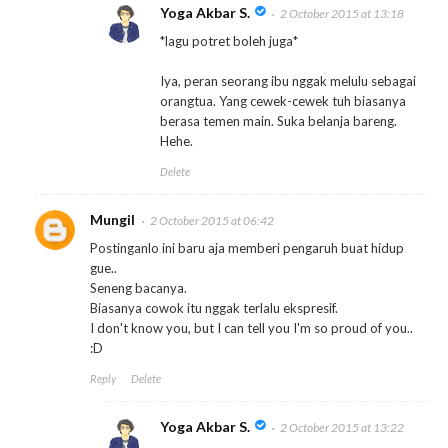
Yoga Akbar S.
2 October 2015 at 13:18
*lagu potret boleh juga*
Iya, peran seorang ibu nggak melulu sebagai
orangtua. Yang cewek-cewek tuh biasanya
berasa temen main. Suka belanja bareng.
Hehe.
Delete
Mungil
2 October 2015 at 06:42
Postinganlo ini baru aja memberi pengaruh buat hidup
gue..
Seneng bacanya.
Biasanya cowok itu nggak terlalu ekspresif.
I don't know you, but I can tell you I'm so proud of you..
:D
Reply
Delete
Yoga Akbar S.
2 October 2015 at 13:22