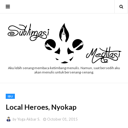
Aku lebih senang membaca ketimbang menulis. Namun, saat bersedih aku
akan menulis untuk bersenang-senang.
IBU
Local Heroes, Nyokap
by
Yoga Akbar S.
October 01, 2015