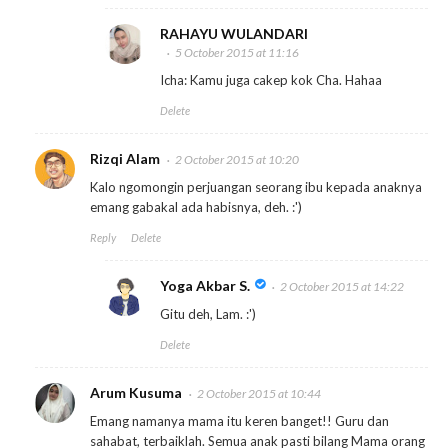
RAHAYU WULANDARI
5 October 2015 at 11:16
Icha: Kamu juga cakep kok Cha. Hahaa
Delete
Rizqi Alam
2 October 2015 at 10:20
Kalo ngomongin perjuangan seorang ibu kepada anaknya
emang gabakal ada habisnya, deh. :')
Reply
Delete
Yoga Akbar S.
2 October 2015 at 14:22
Gitu deh, Lam. :')
Delete
Arum Kusuma
2 October 2015 at 10:44
Emang namanya mama itu keren banget!! Guru dan
sahabat, terbaiklah. Semua anak pasti bilang Mama orang