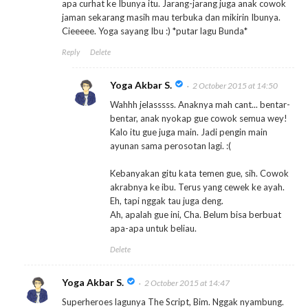
apa curhat ke Ibunya itu. Jarang-jarang juga anak cowok
jaman sekarang masih mau terbuka dan mikirin Ibunya.
Cieeeee. Yoga sayang Ibu :) *putar lagu Bunda*
Reply
Delete
Yoga Akbar S.
2 October 2015 at 14:50
Wahhh jelasssss. Anaknya mah cant... bentar-
bentar, anak nyokap gue cowok semua wey!
Kalo itu gue juga main. Jadi pengin main
ayunan sama perosotan lagi. :(
Kebanyakan gitu kata temen gue, sih. Cowok
akrabnya ke ibu. Terus yang cewek ke ayah.
Eh, tapi nggak tau juga deng.
Ah, apalah gue ini, Cha. Belum bisa berbuat
apa-apa untuk beliau.
Delete
Yoga Akbar S.
2 October 2015 at 14:47
Superheroes lagunya The Script, Bim. Nggak nyambung.