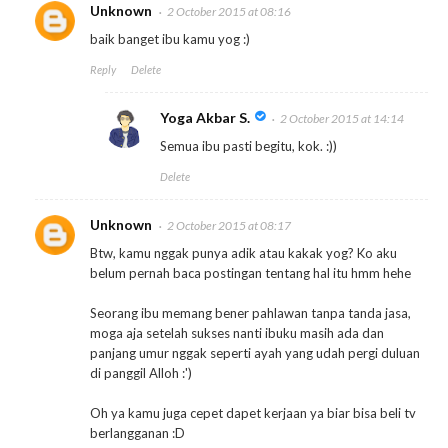
Unknown
2 October 2015 at 08:16
baik banget ibu kamu yog :)
Reply
Delete
Yoga Akbar S.
2 October 2015 at 14:14
Semua ibu pasti begitu, kok. :))
Delete
Unknown
2 October 2015 at 08:17
Btw, kamu nggak punya adik atau kakak yog? Ko aku
belum pernah baca postingan tentang hal itu hmm hehe
Seorang ibu memang bener pahlawan tanpa tanda jasa,
moga aja setelah sukses nanti ibuku masih ada dan
panjang umur nggak seperti ayah yang udah pergi duluan
di panggil Alloh :')
Oh ya kamu juga cepet dapet kerjaan ya biar bisa beli tv
berlangganan :D