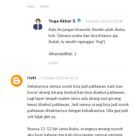
Reply
Delete
Yoga Akbar S.
3 October 2015 at 20:38
Kalo itu jangan khawatir. Rezeki udah diatur,
kok. Gimana usaha dan doa kitanya aja.
(halah, lu sendiri nganggur, Yog!)
Alhamdulillah. :)
Delete
rizki
2 October 2015 at 18:12
Sebenarnya semua sosok bisa jadi pahlawan, kalo ban
bocor abang tukang tambal ban bisa disebut pahlawan,
Lagi laper tengah malem terus ada abang nasi goreng
lewat disebut pahlawan. Jadi semua orang bisa jadi sosok
pahlawan disekitarnya dengan kebaikannya. Gila gue jadi
sok bijak gini ya.
Ibunya 11-12 lah sama ibuku, orangnya emang nyuruh
aku buat nabung dan kalo bisa jangan sampai ngutang