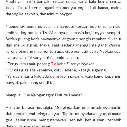
Anehnya, masih banyak remaja-remaja yang kalo keinginannya
tidak dituruti terus ngambek; mengurung diri di kamar, males
dateng ke sekolah, dan minum baygon.
Ngomong-ngomong, selama nganggur kerjaan gue di rumah jadi
lebih sering nonton TV. Biasanya pas masih kerja nggak sempet.
Setiap pulang kerja bawaannya langsung pengin rebahan di kasur
dan meluk guling. Maka, saat sedang menggonta-ganti
channel
karena bingung mau nonton apa
.
Gue pun curhat ke Nyokap soal
acara-acara TV yang mulai membosankan.
“Terus kamu mau pasang
TV kabel
?” tanya Nyokap.
“TV kita juga ada kabelnya, kok. Hehehe,” kata gue garing.
“Ya udah, nanti kalo ada uang lebih pasang. Kalo kamu kepengin
banget, pake uang sendiri.”
Mampus. Gue aja nganggur. Duit dari mana?
Ah, gue berasa nostalgia. Mengingatkan gue untuk ngumpulin
duit sendiri demi keinginan gue. Tapi ini menyadarkan gue, di mana
gue seharusnya mengutamakan sebuah kebutuhan terlebih
dahulu daripada keinginan.