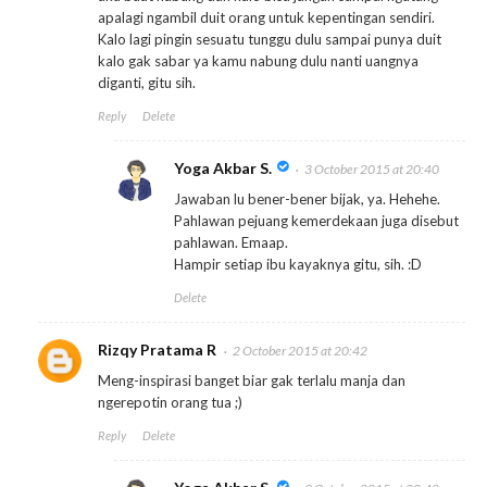
apalagi ngambil duit orang untuk kepentingan sendiri.
Kalo lagi pingin sesuatu tunggu dulu sampai punya duit
kalo gak sabar ya kamu nabung dulu nanti uangnya
diganti, gitu sih.
Reply
Delete
Yoga Akbar S.
3 October 2015 at 20:40
Jawaban lu bener-bener bijak, ya. Hehehe.
Pahlawan pejuang kemerdekaan juga disebut
pahlawan. Emaap.
Hampir setiap ibu kayaknya gitu, sih. :D
Delete
Rizqy Pratama R
2 October 2015 at 20:42
Meng-inspirasi banget biar gak terlalu manja dan
ngerepotin orang tua ;)
Reply
Delete