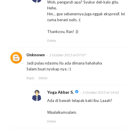
Woh, pengaruh apa? Syukur deh kalo gitu.
Hehe.
Hm... gue sebenernya juga nggak ekspresif. Ini
cuma berani nulis. :(
Thankyou, Ran! :))
Delete
Unknown
2 October 2015 at 07:07
Jadi pulau ndasmu itu ada dimana hahahaha
Salam buat nyokap nya :-)
Reply
Delete
Yoga Akbar S.
2 October 2015 at 14:02
Ada di bawah telapak kaki ibu. Laaah?
Waalaikumsalam.
Delete