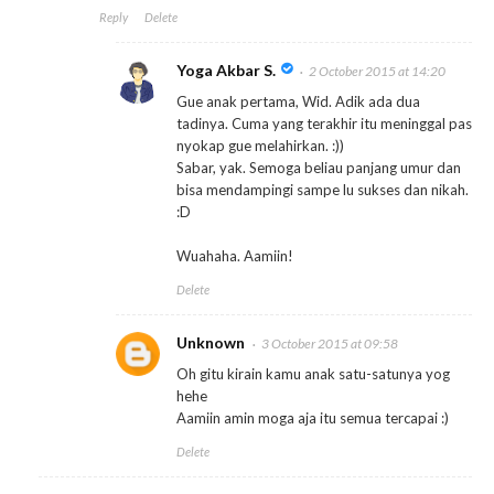
Reply
Delete
Yoga Akbar S.
2 October 2015 at 14:20
Gue anak pertama, Wid. Adik ada dua
tadinya. Cuma yang terakhir itu meninggal pas
nyokap gue melahirkan. :))
Sabar, yak. Semoga beliau panjang umur dan
bisa mendampingi sampe lu sukses dan nikah.
:D
Wuahaha. Aamiin!
Delete
Unknown
3 October 2015 at 09:58
Oh gitu kirain kamu anak satu-satunya yog
hehe
Aamiin amin moga aja itu semua tercapai :)
Delete