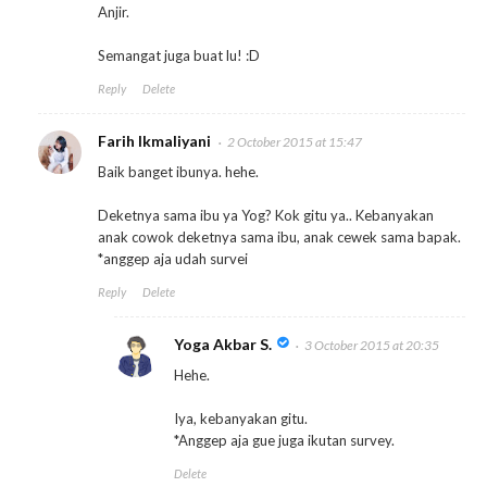
Anjir.
Semangat juga buat lu! :D
Reply
Delete
Farih Ikmaliyani
2 October 2015 at 15:47
Baik banget ibunya. hehe.
Deketnya sama ibu ya Yog? Kok gitu ya.. Kebanyakan
anak cowok deketnya sama ibu, anak cewek sama bapak.
*anggep aja udah survei
Reply
Delete
Yoga Akbar S.
3 October 2015 at 20:35
Hehe.
Iya, kebanyakan gitu.
*Anggep aja gue juga ikutan survey.
Delete