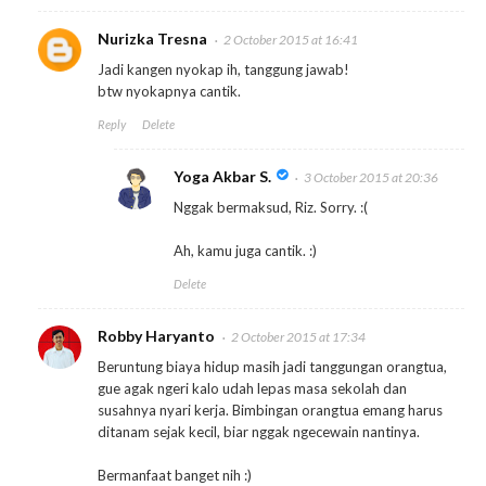
Nurizka Tresna
2 October 2015 at 16:41
Jadi kangen nyokap ih, tanggung jawab!
btw nyokapnya cantik.
Reply
Delete
Yoga Akbar S.
3 October 2015 at 20:36
Nggak bermaksud, Riz. Sorry. :(
Ah, kamu juga cantik. :)
Delete
Robby Haryanto
2 October 2015 at 17:34
Beruntung biaya hidup masih jadi tanggungan orangtua,
gue agak ngeri kalo udah lepas masa sekolah dan
susahnya nyari kerja. Bimbingan orangtua emang harus
ditanam sejak kecil, biar nggak ngecewain nantinya.
Bermanfaat banget nih :)