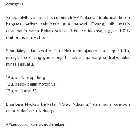
orangtua.
Ketika SMK gue pun bisa membeli HP Nokia C2 (dulu mah keren
banget) berkat tabungan gue sendiri. Emang, sih, masih
ditambahin sama Bokap sekitar 30%. Setidaknya, nggak 100%
duit orangtua. Hehe.
Seandainya dari kecil beliau tidak mengajarkan gue seperti itu,
mungkin sekarang gue menjadi anak manja yang sedikit-sedikit
minta sesuatu.
“Bu, beli laptop dong!”
“Bu, besok beliin motor, ya.”
“Bu, beli pulau!”
Bisa-bisa Nyokap berkata, “Pulau Ndasmu!” dan nama gue pun
dicoret dari kartu keluarga.
Alhamdulillah
gue tidak demikian.