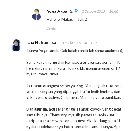
Yoga Akbar S.
2 October 2015 at 14:46
Hehehe. Makasih, Jeh. :)
Delete
Icha Hairunnisa
2 October 2015 at 13:30
Ibunya Yoga cantik. Gak kalah cantik lah sama anaknya :))
Sama kayak kamu dan Renggo, aku juga gak pernah TK.
Pernahnya mainin guru TK-nya. Eh, mainin ayunan di TK-
nya itu maksudnya.
Ibu kamu orangnya selow ya, Yog. Memang sih rata-rata
sosok orangtua yang dipanggil Ibu itu lebih lembut, dan
gak overprotective. Gak kayak Mamaku yang panikkan.
Dan jujur sih, aku senang ngeliat anak cowok yang dekat
sama ibunya. Chemistry-nya sih perasaan lebih kuat
daripada anak cewek sama Ibunya. Aku kadang suka iri
ngeliat kedekatannya Indra, temanku sama Ibunya. Apa-