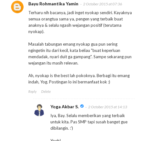
Bayu Rohmantika Yamin
2 October 2015 at 07:36
Terharu nih bacanya, jadi inget nyokap sendiri. Kayaknya
semua orangtua sama ya, pengen yang terbaik buat
anaknya & selalu ngasih wejangan positif (terutama
nyokap).
Masalah tabungan emang nyokap gua pun sering
ngingetin itu dari kecil, kata beliau "buat keperluan
mendadak, nyari duit ga gampang". Sampe sekarang pun
wejangan itu masih relevan.
Ah, nyokap is the best lah pokoknya. Berbagi itu emang
indah, Yog. Postingan lo ini bermanfaat kok :)
Reply
Delete
Yoga Akbar S.
2 October 2015 at 14:13
Iya, Bay. Selalu memberikan yang terbaik
untuk kita. Pas SMP tapi susah banget gue
dibilangin. :')
Yoeh!