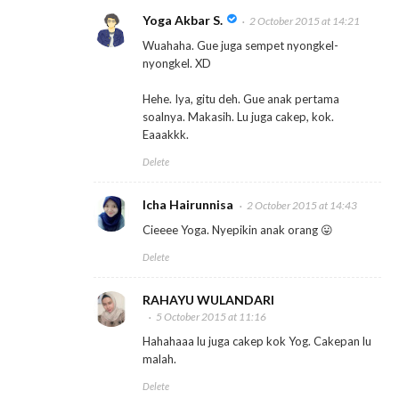
Yoga Akbar S.
2 October 2015 at 14:21
Wuahaha. Gue juga sempet nyongkel-
nyongkel. XD
Hehe. Iya, gitu deh. Gue anak pertama
soalnya. Makasih. Lu juga cakep, kok.
Eaaakkk.
Delete
Icha Hairunnisa
2 October 2015 at 14:43
Cieeee Yoga. Nyepikin anak orang 😛
Delete
RAHAYU WULANDARI
5 October 2015 at 11:16
Hahahaaa lu juga cakep kok Yog. Cakepan lu
malah.
Delete