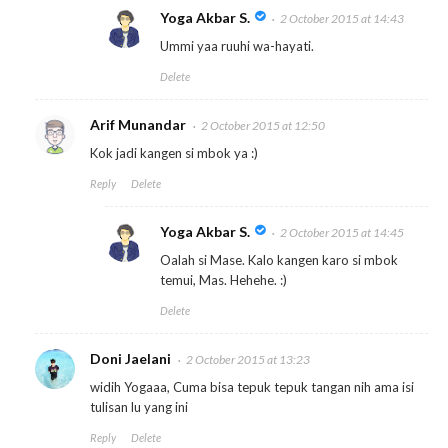
Yoga Akbar S.
2 October 2015 at 14:43
Ummi yaa ruuhi wa-hayati.
Delete
Arif Munandar
2 October 2015 at 12:50
Kok jadi kangen si mbok ya :)
Reply
Delete
Yoga Akbar S.
2 October 2015 at 14:45
Oalah si Mase. Kalo kangen karo si mbok
temui, Mas. Hehehe. :)
Delete
Doni Jaelani
2 October 2015 at 13:23
widih Yogaaa, Cuma bisa tepuk tepuk tangan nih ama isi
tulisan lu yang ini
Reply
Delete