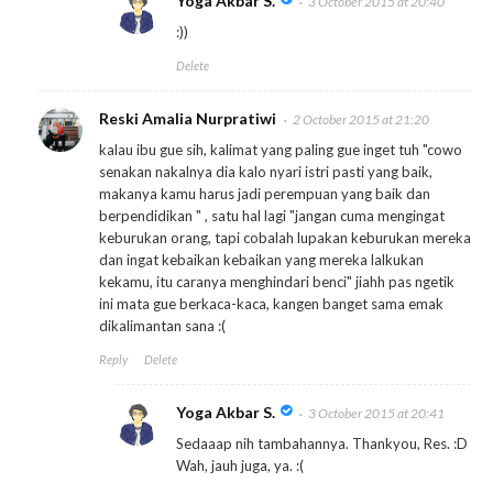
Yoga Akbar S.
3 October 2015 at 20:40
:))
Delete
Reski Amalia Nurpratiwi
2 October 2015 at 21:20
kalau ibu gue sih, kalimat yang paling gue inget tuh "cowo
senakan nakalnya dia kalo nyari istri pasti yang baik,
makanya kamu harus jadi perempuan yang baik dan
berpendidikan " , satu hal lagi "jangan cuma mengingat
keburukan orang, tapi cobalah lupakan keburukan mereka
dan ingat kebaikan kebaikan yang mereka lalkukan
kekamu, itu caranya menghindari benci" jiahh pas ngetik
ini mata gue berkaca-kaca, kangen banget sama emak
dikalimantan sana :(
Reply
Delete
Yoga Akbar S.
3 October 2015 at 20:41
Sedaaap nih tambahannya. Thankyou, Res. :D
Wah, jauh juga, ya. :(