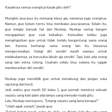
Kayaknya semua orangtua kayak gitu deh?
Mungkin jasa-jasa itu memang biasa aja, namanya juga orangtua.
Namun, gue belum tentu bisa membalas jasa-jasanya. Selain itu,
gue belajar banyak hal dari Nyokap. Nyokap sering banget
mengajarkan gue soal kebaikan. Kemudian beliau juga
mengingatkan gue untuk tidak terlalu bergantung sama orang
lain. Karena berharap sama orang lain itu biasanya
mengecewakan. Selagi diri sendiri masih mampu untuk
melakukannya, ya berusaha lakuin aja sendiri. Tapi, kalo ada orang
yang lain minta tolong. Usahain selalu bisa selama itu nggak
memberatkan diri sendiri.
Nyokap juga mendidik gue untuk menabung dan jangan suka
ngutang dari kecil.
Jadi, waktu gue masih SD kelas 1, gue pernah meminta sebuah
sepatu yang kalo jalan ada lampu yang menyala-nyala gitu.
Lalu, Nyokap merespons, “Emang sepatu yang lama kenapa?”
“Udah agak sempit,” jawab gue.
“Selagi belum rusak, pake itu dulu, ya. Nanti, kalo ibu ada uang