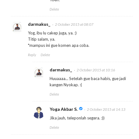
Delete
darmakus_
2 October 2015 at 08:07
Yog, ibu lu cakep juga, ya. :)
Titip salam, ya.
*mampus ini gue komen apa coba.
Reply
Delete
darmakus_
2 October 2015 at 10:16
Huuaaaa... Setelah gue baca habis, gue jadi
kangen Nyokap. :(
Delete
Yoga Akbar S.
2 October 2015 at 14:13
Jika jauh, teleponlah segera. :))
Delete