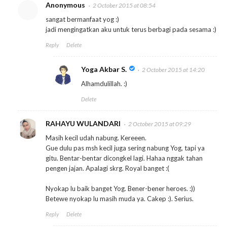
Anonymous
2 October 2015 at 08:54
sangat bermanfaat yog :)
jadi mengingatkan aku untuk terus berbagi pada sesama :)
Reply
Delete
Yoga Akbar S.
2 October 2015 at 14:20
Alhamdulillah. :)
Delete
RAHAYU WULANDARI
2 October 2015 at 09:29
Masih kecil udah nabung. Kereeen.
Gue dulu pas msh kecil juga sering nabung Yog, tapi ya
gitu. Bentar-bentar dicongkel lagi. Hahaa nggak tahan
pengen jajan. Apalagi skrg. Royal banget :(
Nyokap lu baik banget Yog. Bener-bener heroes. :))
Betewe nyokap lu masih muda ya. Cakep :). Serius.
Reply
Delete