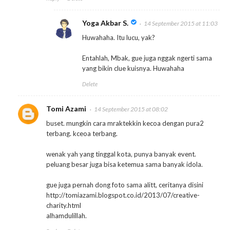
Yoga Akbar S.
14 September 2015 at 11:03
Huwahaha. Itu lucu, yak?
Entahlah, Mbak, gue juga nggak ngerti sama
yang bikin clue kuisnya. Huwahaha
Delete
Tomi Azami
14 September 2015 at 08:02
buset. mungkin cara mraktekkin kecoa dengan pura2
terbang. kceoa terbang.
wenak yah yang tinggal kota, punya banyak event.
peluang besar juga bisa ketemua sama banyak idola.
gue juga pernah dong foto sama alitt, ceritanya disini
http://tomiazami.blogspot.co.id/2013/07/creative-
charity.html
alhamdulillah.