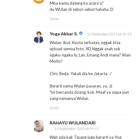
Mba kamu dateng ka acara'a?
itu WUlan di sebut-sebut hahaha :D
Delete
Yoga Akbar S.
12 September 2015 at 20:53
Wulan: Ikut. Kuota terbatas, nggak bisa
upload semua foto. XD Nggak usah sok
ngaku-ngaku lu, Lan. Emang Andi mana? Iklan
Molto?
Chis: Beda. Yakali dia ke Jakarta. :/
Berarti nama Wulan pasaran, ya. :))
*ini bercanda doang, kok. Maaf ya siapa pun
yang namanya Wulan.
Delete
RAHAYU WULANDARI
14 September 2015 at 09:11
Wah ada kak Tipang juga berarti ya Yog.