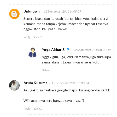
Unknown
12 September 2015 at 08:07
Seperti biasa dan itu udah jadi ciri khas yoga kalau pergi
kemana-mana tanpa kejebak macet dan nyasar rasanya
nggak afdol kali yes :D wkwk
Reply
Delete
Yoga Akbar S.
12 September 2015 at 20:49
Nggak gitu juga, Wid. Namanya juga suka lupa
sama jalanan. Lagian nyasar seru, kok. :(
Delete
Arum Kusuma
12 September 2015 at 08:54
Aku gak bisa ngebaca google maps.. kurang cerdas ckckk
Wiih acaranya seru banget kayaknya.. :')
Reply
Delete