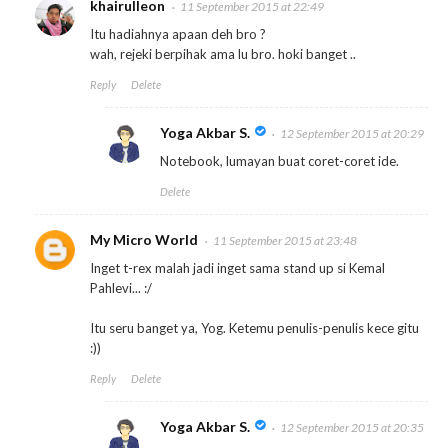
khairulleon
11 September 2015 at 22:49
Itu hadiahnya apaan deh bro ?
wah, rejeki berpihak ama lu bro. hoki banget ..
Reply
Delete
Yoga Akbar S.
12 September 2015 at 20:29
Notebook, lumayan buat coret-coret ide.
Delete
My Micro World
11 September 2015 at 23:48
Inget t-rex malah jadi inget sama stand up si Kemal
Pahlevi... :/
Itu seru banget ya, Yog. Ketemu penulis-penulis kece gitu
:))
Reply
Delete
Yoga Akbar S.
12 September 2015 at 20:35