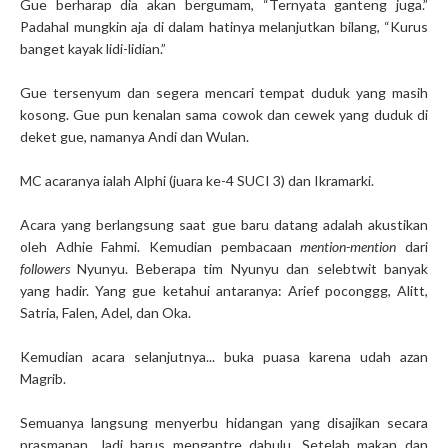
Gue berharap dia akan bergumam, “Ternyata ganteng juga.”
Padahal mungkin aja di dalam hatinya melanjutkan bilang, “Kurus
banget kayak lidi-lidian.”
Gue tersenyum dan segera mencari tempat duduk yang masih
kosong. Gue pun kenalan sama cowok dan cewek yang duduk di
deket gue, namanya Andi dan Wulan.
MC acaranya ialah Alphi (juara ke-4 SUCI 3) dan Ikramarki.
Acara yang berlangsung saat gue baru datang adalah akustikan
oleh Adhie Fahmi. Kemudian pembacaan
mention-mention
dari
followers
Nyunyu. Beberapa tim Nyunyu dan selebtwit banyak
yang hadir. Yang gue ketahui antaranya: Arief poconggg, Alitt,
Satria, Falen, Adel, dan Oka.
Kemudian acara selanjutnya... buka puasa karena udah azan
Magrib.
Semuanya langsung menyerbu hidangan yang disajikan secara
prasmanan. Jadi harus mengantre dahulu. Setelah makan dan