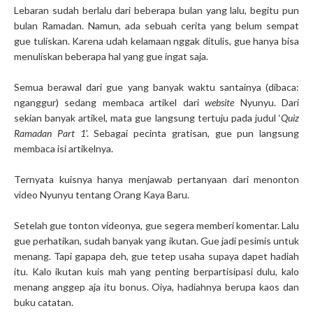
Lebaran sudah berlalu dari beberapa bulan yang lalu, begitu pun
bulan Ramadan. Namun, ada sebuah cerita yang belum sempat
gue tuliskan. Karena udah kelamaan nggak ditulis, gue hanya bisa
menuliskan beberapa hal yang gue ingat saja.
Semua berawal dari gue yang banyak waktu santainya (dibaca:
nganggur) sedang membaca artikel dari
website
Nyunyu. Dari
sekian banyak artikel, mata gue langsung tertuju pada judul ‘
Quiz
Ramadan Part 1
’. Sebagai pecinta gratisan, gue pun langsung
membaca isi artikelnya.
Ternyata kuisnya hanya menjawab pertanyaan dari menonton
video Nyunyu tentang Orang Kaya Baru.
Setelah gue tonton videonya, gue segera memberi komentar. Lalu
gue perhatikan, sudah banyak yang ikutan. Gue jadi pesimis untuk
menang. Tapi gapapa deh, gue tetep usaha supaya dapet hadiah
itu. Kalo ikutan kuis mah yang penting berpartisipasi dulu, kalo
menang anggep aja itu bonus. Oiya, hadiahnya berupa kaos dan
buku catatan.