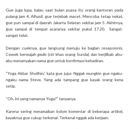
Gue juga lupa, kalau saat bulan puasa itu orang kantoran pada
pulang jam 4. Alhasil, gue terjebak macet. Mencoba tetap nekat,
gue pun sampai di daerah Jakarta Selatan sekitar jam 5. Akhirnya,
gue sampai di tempat acaranya sekitar pukul 17.20. Sangat-
sangat telat.
Dengan cueknya, gue langsung menuju ke bagian resepsionis.
Cewek berwajah
geulis
(ciri khas orang Sunda) dan berjilbab abu-
abu menanyakan nama gue untuk konfirmasi kehadiran.
“Yoga Akbar Sholihin,” kata gue jujur. Nggak mungkin gue ngaku-
ngaku nama Steve. Yang ada tampang gue kayak orang kena
setip.
“Oh, ini yang namanya Yoga?” tanyanya.
Karena sering meramaikan kolom komentar di beberapa artikel,
kayaknya gue cukup terkenal. Terkenal nggak ada kerjaan.