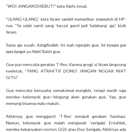
“WOI JANGAN DISEBUT!” kata Alphi, kesal.
“ULANG-ULANG,” kata Ikram sambil mematikan
stopwatch
di HP-
nya. “Ya udah nanti yang ‘kecoa’ ganti jadi ‘kelabang’ aja,” bisik
Ikram.
Sama aja susah.
Astagfirullah
. Ini mah ngerjain gue.
Ini kenapa gue
apes banget ya Allah?
Batin gue.
Gue pun mencoba gerakan T-Rex. Karena grogi, si Ikram langsung
nyeletuk, “YANG ATRAKTIF DONG! JANGAN NGGAK NIAT
GITU.”
Gue mencoba berusaha semaksimal mungkin, tetapi masih saja
mereka—kelompok gue—bingung akan gerakan gue. Yap, gue
memang bisanya malu-maluin.
Akhirnya, gue mengganti ’T-Rex’ menjadi gerakan ‘harimau’.
Namun, kelompok gue malah menjawab ‘serigala’. Entahlah,
mereka kebanyakan nonton GGS atau Duo Serigala. Akhirnya ada