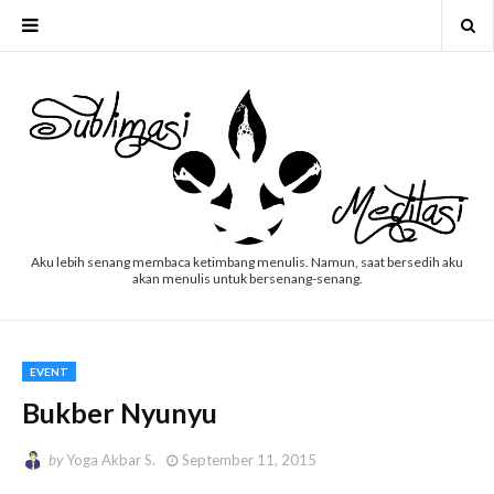
Aku lebih senang membaca ketimbang menulis. Namun, saat bersedih aku
akan menulis untuk bersenang-senang.
EVENT
Bukber Nyunyu
by
Yoga Akbar S.
September 11, 2015