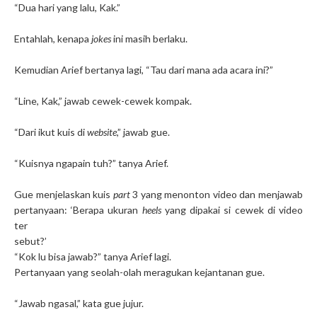
“Dua hari yang lalu, Kak.”
Entahlah, kenapa
jokes
ini masih berlaku.
Kemudian Arief bertanya lagi, “Tau dari mana ada acara ini?”
“Line, Kak,” jawab cewek-cewek kompak.
“Dari ikut kuis di
website
,” jawab gue.
“Kuisnya ngapain tuh?” tanya Arief.
Gue menjelaskan kuis
part
3 yang menonton video dan menjawab
pertanyaan: ‘Berapa ukuran
heels
yang dipakai si cewek di video
ter
sebut?’
“Kok lu bisa jawab?” tanya Arief lagi.
Pertanyaan yang seolah-olah meragukan kejantanan gue.
“Jawab ngasal,” kata gue jujur.