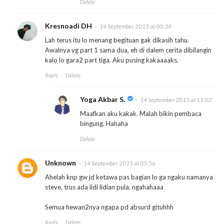
Delete
Kresnoadi DH
14 September 2015 at 00:34
Lah terus itu lo menang begituan gak dikasih tahu.
Awalnya yg part 1 sama dua, eh di dalem cerita dibilangin
kalo lo gara2 part tiga. Aku pusing kakaaaaks.
Reply
Delete
Yoga Akbar S.
14 September 2015 at 11:02
Maafkan aku kakak. Malah bikin pembaca
bingung. Hahaha
Delete
Unknown
14 September 2015 at 05:56
Ahelah knp gw jd ketawa pas bagian lo ga ngaku namanya
steve, trus ada lidi lidian pula, ngahahaaa
Semua hewan2nya ngapa pd absurd gituhhh
Reply
Delete