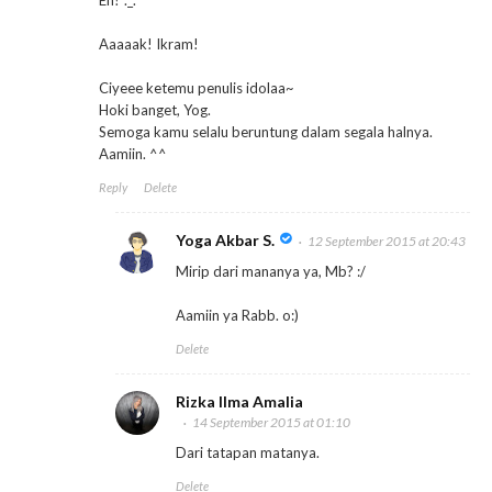
Aaaaak! Ikram!
Ciyeee ketemu penulis idolaa~
Hoki banget, Yog.
Semoga kamu selalu beruntung dalam segala halnya.
Aamiin. ^^
Reply
Delete
Yoga Akbar S.
12 September 2015 at 20:43
Mirip dari mananya ya, Mb? :/
Aamiin ya Rabb. o:)
Delete
Rizka Ilma Amalia
14 September 2015 at 01:10
Dari tatapan matanya.
Delete