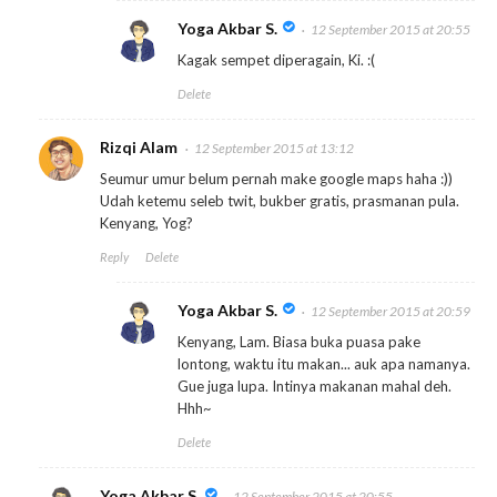
Yoga Akbar S.
12 September 2015 at 20:55
Kagak sempet diperagain, Ki. :(
Delete
Rizqi Alam
12 September 2015 at 13:12
Seumur umur belum pernah make google maps haha :))
Udah ketemu seleb twit, bukber gratis, prasmanan pula.
Kenyang, Yog?
Reply
Delete
Yoga Akbar S.
12 September 2015 at 20:59
Kenyang, Lam. Biasa buka puasa pake
lontong, waktu itu makan... auk apa namanya.
Gue juga lupa. Intinya makanan mahal deh.
Hhh~
Delete
Yoga Akbar S.
12 September 2015 at 20:55