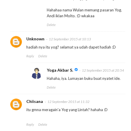
Hahahaa nama Wulan memang pasaran Yog.
Andi iklan Molto. :D wkakaa
Delete
Unknown
12 September 2015 at 10:13
hadiah nya itu yog? selamat ya udah dapet hadiah :D
Reply
Delete
Yoga Akbar S.
12 September 2015 at 20:54
Hahaha, iya. Lumayan buku buat nyatet ide.
Delete
Chiisana
12 September 2015 at 11:32
itu gmna meragain'a Yog yang Lintah? hahaha :D
Reply
Delete