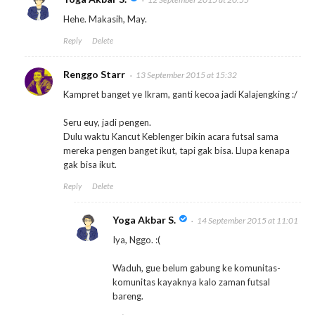
Hehe. Makasih, May.
Reply
Delete
Renggo Starr
13 September 2015 at 15:32
Kampret banget ye Ikram, ganti kecoa jadi Kalajengking :/
Seru euy, jadi pengen.
Dulu waktu Kancut Keblenger bikin acara futsal sama
mereka pengen banget ikut, tapi gak bisa. Llupa kenapa
gak bisa ikut.
Reply
Delete
Yoga Akbar S.
14 September 2015 at 11:01
Iya, Nggo. :(
Waduh, gue belum gabung ke komunitas-
komunitas kayaknya kalo zaman futsal
bareng.