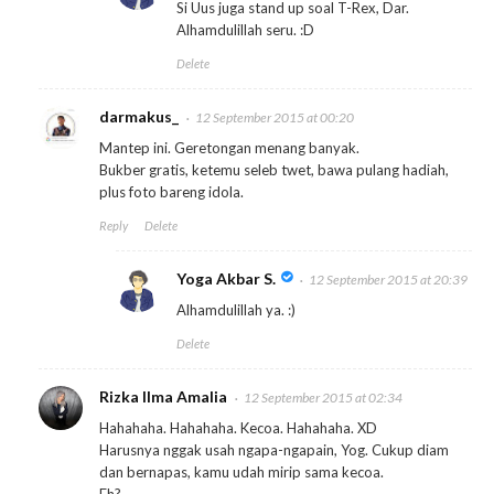
Si Uus juga stand up soal T-Rex, Dar.
Alhamdulillah seru. :D
Delete
darmakus_
12 September 2015 at 00:20
Mantep ini. Geretongan menang banyak.
Bukber gratis, ketemu seleb twet, bawa pulang hadiah,
plus foto bareng idola.
Reply
Delete
Yoga Akbar S.
12 September 2015 at 20:39
Alhamdulillah ya. :)
Delete
Rizka Ilma Amalia
12 September 2015 at 02:34
Hahahaha. Hahahaha. Kecoa. Hahahaha. XD
Harusnya nggak usah ngapa-ngapain, Yog. Cukup diam
dan bernapas, kamu udah mirip sama kecoa.
Eh? ._.