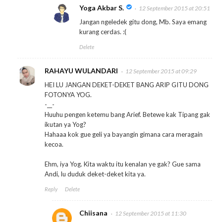
Yoga Akbar S.
12 September 2015 at 20:51
Jangan ngeledek gitu dong, Mb. Saya emang
kurang cerdas. :(
Delete
RAHAYU WULANDARI
12 September 2015 at 09:29
HEI LU JANGAN DEKET-DEKET BANG ARIP GITU DONG
FOTONYA YOG.
-__-
Huuhu pengen ketemu bang Arief. Betewe kak Tipang gak
ikutan ya Yog?
Hahaaa kok gue geli ya bayangin gimana cara meragain
kecoa.
Ehm, iya Yog. Kita waktu itu kenalan ye gak? Gue sama
Andi, lu duduk deket-deket kita ya.
Reply
Delete
Chiisana
12 September 2015 at 11:30