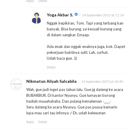
Reply
Delete
Yoga Akbar S.
14 September 2015 at 11:14
Nggak kepikiran, Tom. Tapi yang terbang kan
banyak. Bisa burung, ya kecuali burung yang
di dalam sangkar. Emaap.
Ada enak dan nggak enaknya juga, kok. Dapet
pekerjaan buktinya sulit. Lah, curhat.
Udah baca gue. :))
Delete
Nikmatun Aliyah Salsabila
14 September 2015 at 10:40
Wah, gue jadi inget pas tahun lalu. Gue jg dateng ke acara
BUBARBUR. Di kantor Nyunyu. Gue lumayan borong
hadiah muaahahaha. Dan pulang kemaleman -____-
Seru dateng ke acara Nyunyu. Gue pas puasa kemarin
lupa mau cari tau infonya :/ Eh, udah kelewatan
Reply
Delete